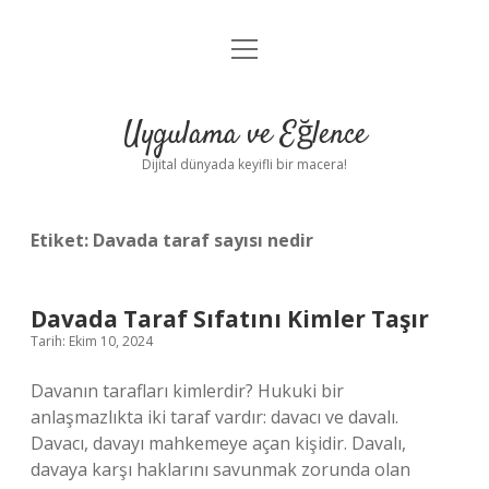
menüyü
Anasayfa
aç
Gizlilik Politikası
Uygulama ve Eğlence
Yasal Uyarı
Dijital dünyada keyifli bir macera!
Hakkımızda
Etiket:
Davada taraf sayısı nedir
Davada Taraf Sıfatını Kimler Taşır
Tarih: Ekim 10, 2024
Davanın tarafları kimlerdir? Hukuki bir
anlaşmazlıkta iki taraf vardır: davacı ve davalı.
Davacı, davayı mahkemeye açan kişidir. Davalı,
davaya karşı haklarını savunmak zorunda olan