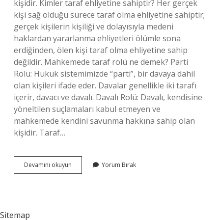
kişidir. Kimler taraf ehliyetine sahiptir? Her gerçek
kişi sağ olduğu sürece taraf olma ehliyetine sahiptir;
gerçek kişilerin kişiliği ve dolayısıyla medeni
haklardan yararlanma ehliyetleri ölümle sona
erdiğinden, ölen kişi taraf olma ehliyetine sahip
değildir. Mahkemede taraf rolü ne demek? Parti
Rolü: Hukuk sistemimizde “parti”, bir davaya dahil
olan kişileri ifade eder. Davalar genellikle iki tarafı
içerir, davacı ve davalı. Davalı Rolü: Davalı, kendisine
yöneltilen suçlamaları kabul etmeyen ve
mahkemede kendini savunma hakkına sahip olan
kişidir. Taraf…
Davada
Devamını okuyun
Yorum Bırak
Taraf
Sıfatını
Kimler
Taşır
Sitemap