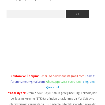
Arama
bet güncel
Reklam ve İletişim:
E-mail:
backlinkpaneli@gmail.com
Teams:
forumhizmeti@gmail.com
Whatsapp: 0262 606 0 726
Telegram:
@karabul
Yasal Uyarı:
Sitemiz, 5651 Sayılı Kanun gereğince Bilgi Teknolojileri
ve İletişim Kurumu (BTK) tarafından onaylanmış bir Yer Sağlayıcı
olarak hizmet vermektedir. Bu nedenle, sitedeki içerikleri proaktif