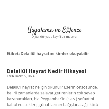
menüyü
Anasayfa
aç
Gizlilik Politikası
Uygulama ve Eğlence
Yasal Uyarı
Dijital dünyada keyifli bir macera!
Hakkımızda
Etiket:
Delailül hayratını kimler okuyabilir
Delailül Hayrat Nedir Hikayesi
Tarih: Kasım 5, 2024
Delailü’l hayrat ne için okunur? Eserin önsözünde,
belirli zamanlarda salavat getirenlerin çok sevap
kazanacakları, Hz. Peygamber’in (s.a.v.) şefaatini
kabul edecekleri, günahlarının bağışlanacağı, kötü