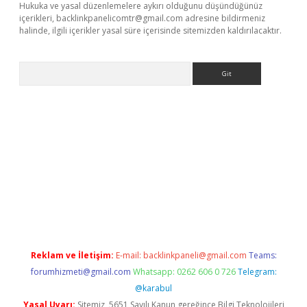
Hukuka ve yasal düzenlemelere aykırı olduğunu düşündüğünüz
içerikleri,
backlinkpanelicomtr@gmail.com
adresine bildirmeniz
halinde, ilgili içerikler yasal süre içerisinde sitemizden kaldırılacaktır.
Arama
bet güncel
Reklam ve İletişim:
E-mail:
backlinkpaneli@gmail.com
Teams:
forumhizmeti@gmail.com
Whatsapp: 0262 606 0 726
Telegram:
@karabul
Yasal Uyarı:
Sitemiz, 5651 Sayılı Kanun gereğince Bilgi Teknolojileri