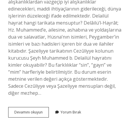
alışkanlıklardan vazgeçip iyi alışkanlıklar
edinecekleri, maddi ihtiyaçlarının giderileceği, dünya
işlerinin düzeleceği ifade edilmektedir. Delailül
hayrat hangi tarikata mensuptur? Delâilü’l-Hayrât;
Hz. Muhammed’e, ailesine, ashabına ve yoldaşlarına
dua ve salavatlar, Hüsna’nın isimleri, Peygamber’in
isimleri ve bazı hadisleri içeren bir dua ve ilahiler
kitabıdır. Şazeliyye tarikatının Cezûliyye kolunun
kurucusu Şeyh Muhammed b. Delailül hayratını
kimler okuyabilir? Bu farklılıklar “sin”, “gayn” ve
“mim” harfleriyle belirtilmiştir. Bu durum eserin
metnine verilen değeri açıkça göstermektedir.
Sadece Cezûliyye veya Şazeliyye mensupları değil,
diğer mezhep…
Delailül
Devamını okuyun
Yorum Bırak
Hayrat
Nedir
Hikayesi