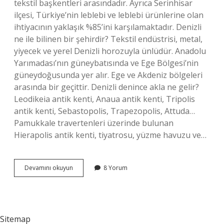
tekstil başkentleri arasındadır. Ayrıca Serinhisar
ilçesi, Türkiye’nin leblebi ve leblebi ürünlerine olan
ihtiyacının yaklaşık %85’ini karşılamaktadır. Denizli
ne ile bilinen bir şehirdir? Tekstil endüstrisi, metal,
yiyecek ve yerel Denizli horozuyla ünlüdür. Anadolu
Yarımadası’nın güneybatısında ve Ege Bölgesi’nin
güneydoğusunda yer alır. Ege ve Akdeniz bölgeleri
arasında bir geçittir. Denizli denince akla ne gelir?
Leodikeia antik kenti, Anaua antik kenti, Tripolis
antik kenti, Sebastopolis, Trapezopolis, Attuda…
Pamukkale travertenleri üzerinde bulunan
Hierapolis antik kenti, tiyatrosu, yüzme havuzu ve…
Denizli
Devamını okuyun
8 Yorum
Ilinin
Özellikleri
Nelerdir
Sitemap