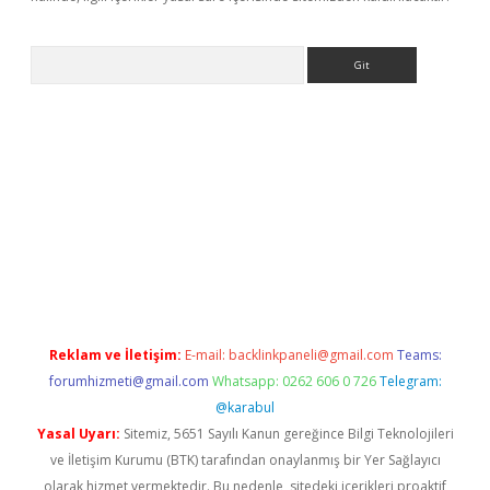
Arama
bet güncel
Reklam ve İletişim:
E-mail:
backlinkpaneli@gmail.com
Teams:
forumhizmeti@gmail.com
Whatsapp: 0262 606 0 726
Telegram:
@karabul
Yasal Uyarı:
Sitemiz, 5651 Sayılı Kanun gereğince Bilgi Teknolojileri
ve İletişim Kurumu (BTK) tarafından onaylanmış bir Yer Sağlayıcı
olarak hizmet vermektedir. Bu nedenle, sitedeki içerikleri proaktif