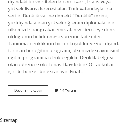
dışındaki üniversitelerden ön lisans, lisans veya
yüksek lisans derecesi alan Türk vatandaşlarına
verilir. Denklik var ne demek? “Denklik” terimi,
yurtdışında alınan yüksek öğrenim diplomalarının
ülkemizde hangi akademik alan ve dereceye denk
olduğunun belirlenmesi sürecini ifade eder.
Tanınma, denklik için bir ön koşuldur ve yurtdışında
tanınan her eğitim programı, ülkemizdeki aynı isimli
eğitim programına denk değildir. Denklik belgesi
olan öğrenci e okula nasıl kaydedilir? Ortaokullar
için de benzer bir ekran var. Final…
Denklik
Devamını okuyun
14 Yorum
Kaydı
Var
Ne
Demek
Sitemap