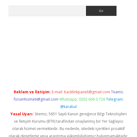
Arama
nbet güncel
Reklam ve İletişim:
E-mail:
backlinkpaneli@gmail.com
Teams:
forumhizmeti@gmail.com
Whatsapp: 0262 606 0 726
Telegram:
@karabul
Yasal Uyarı:
Sitemiz, 5651 Sayılı Kanun gereğince Bilgi Teknolojileri
ve İletişim Kurumu (BTK) tarafından onaylanmış bir Yer Sağlayıcı
olarak hizmet vermektedir. Bu nedenle, sitedeki içerikleri proaktif
olarak denetleme veya araştırma yükümlülüğümüz bulunmamaktadır.