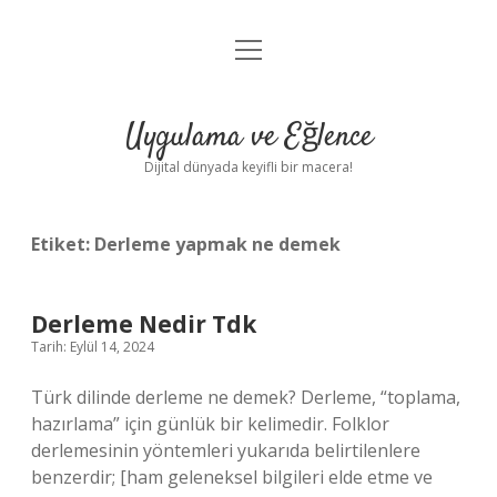
menüyü
Anasayfa
aç
Gizlilik Politikası
Uygulama ve Eğlence
Yasal Uyarı
Dijital dünyada keyifli bir macera!
Hakkımızda
Etiket:
Derleme yapmak ne demek
Derleme Nedir Tdk
Tarih: Eylül 14, 2024
Türk dilinde derleme ne demek? Derleme, “toplama,
hazırlama” için günlük bir kelimedir. Folklor
derlemesinin yöntemleri yukarıda belirtilenlere
benzerdir; [ham geleneksel bilgileri elde etme ve