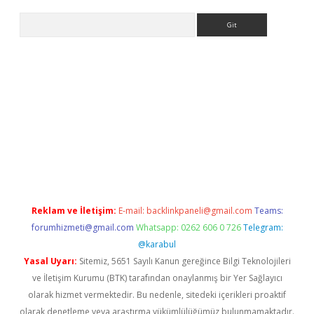
Arama
bet güncel
Reklam ve İletişim:
E-mail:
backlinkpaneli@gmail.com
Teams:
forumhizmeti@gmail.com
Whatsapp: 0262 606 0 726
Telegram:
@karabul
Yasal Uyarı:
Sitemiz, 5651 Sayılı Kanun gereğince Bilgi Teknolojileri
ve İletişim Kurumu (BTK) tarafından onaylanmış bir Yer Sağlayıcı
olarak hizmet vermektedir. Bu nedenle, sitedeki içerikleri proaktif
olarak denetleme veya araştırma yükümlülüğümüz bulunmamaktadır.