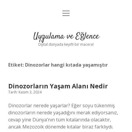
menüyü
Anasayfa
aç
Gizlilik Politikası
Uygulama ve Eğlence
Yasal Uyarı
Dijital dünyada keyifli bir macera!
Hakkımızda
Etiket:
Dinozorlar hangi kıtada yaşamıştır
Dinozorların Yaşam Alanı Nedir
Tarih: Kasım 3, 2024
Dinozorlar nerede yaşarlar? Eğer soyu tükenmiş
dinozorların nerede yaşadığını merak ediyorsanız,
cevap yine Dünya’nın tüm kıtalarında olacaktır,
ancak Mezozoik dönemde kıtalar biraz farklıydı.