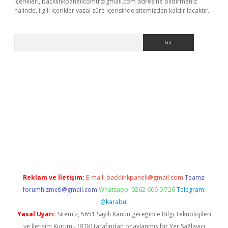
içerikleri,
backlinkpanelicomtr@gmail.com
adresine bildirmeniz
halinde, ilgili içerikler yasal süre içerisinde sitemizden kaldırılacaktır.
Arama
Reklam ve İletişim:
E-mail:
backlinkpaneli@gmail.com
Teams:
forumhizmeti@gmail.com
Whatsapp: 0262 606 0 726
Telegram:
@karabul
Yasal Uyarı:
Sitemiz, 5651 Sayılı Kanun gereğince Bilgi Teknolojileri
ve İletişim Kurumu (BTK) tarafından onaylanmış bir Yer Sağlayıcı