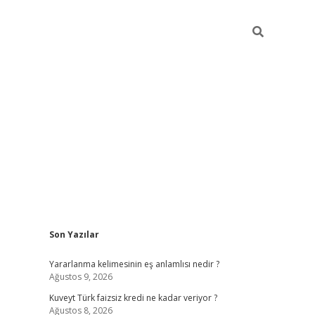
Sidebar
Son Yazılar
hiltonbet günce
Yararlanma kelimesinin eş anlamlısı nedir ?
Ağustos 9, 2026
Kuveyt Türk faizsiz kredi ne kadar veriyor ?
Ağustos 8, 2026