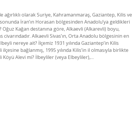
de ağırlıklı olarak Suriye, Kahramanmaraş, Gaziantep, Kilis ve
ın sonunda İran’ın Horasan bölgesinden Anadolu’ya geldikleri
? Oğuz Kağan destanına göre, Alkaevli (Alkarevli) boyu,
 civarındadır. Alkaevli Sivas’ın, Orta Anadolu bölgesinin en
lbeyli nereye ait? İlçemiz 1931 yılında Gaziantep’in Kilis
ilçesine bağlanmış, 1995 yılında Kilis’in il olmasıyla birlikte
li Köyü Alevi mi? İlbeyliler (veya Elbeyliler),…