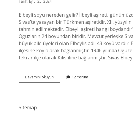
Tarih: Eylül 25, 2024
Elbeyli soyu nereden gelir? İlbeyli aşireti, günümüz
Sivas’ta yaşayan bir Türkmen aşiretidir. XII. yüzyıl
tahmin edilmektedir. Elbeyli aşireti hangi boydandır
Oğuzların 24 boyundan biridir. Mevcut yerleşke Sivas
büyük aile üyeleri olan Elbeylis adlı 43 köyü vardır. E
ilçesine köy olarak bağlanmıştır. 1946 yılında Oğuzeli 
tekrar ilçe olarak Kilis iline bağlanmıştır. Sivas Elbey
Elbeyli
Devamını okuyun
12 Yorum
Soyu
Nereden
Gelmektedir
Sitemap