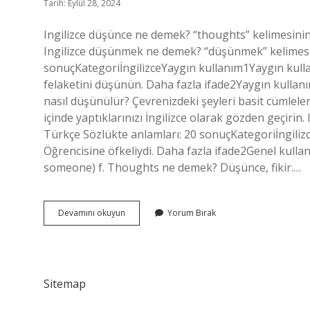
Tarih: Eylül 28, 2024
Ingilizce düşünce ne demek? “thoughts” kelimesinin 
Ingilizce düşünmek ne demek? “düşünmek” kelimesin
sonuçKategoriİngilizceYaygın kullanım1Yaygın kull
felaketini düşünün. Daha fazla ifade2Yaygın kullanı
nasıl düşünülür? Çevrenizdeki şeyleri basit cümleler
içinde yaptıklarınızı İngilizce olarak gözden geçirin
Türkçe Sözlükte anlamları: 20 sonuçKategoriİngilizc
Öğrencisine öfkeliydi. Daha fazla ifade2Genel kull
someone) f. Thoughts ne demek? Düşünce, fikir.…
Ingilizce
Devamını okuyun
Yorum Bırak
Düşün
Ne
Demek
Sitemap