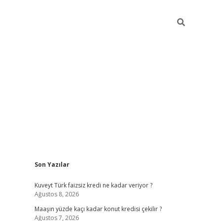
Sidebar
Son Yazılar
hiltonbet günce
Kuveyt Türk faizsiz kredi ne kadar veriyor ?
Ağustos 8, 2026
Maaşın yüzde kaçı kadar konut kredisi çekilir ?
Ağustos 7, 2026