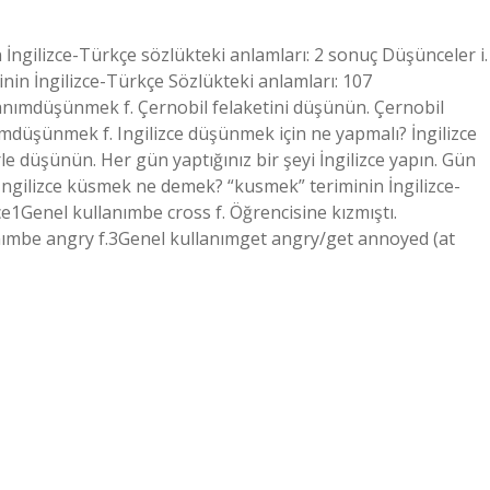
İngilizce-Türkçe sözlükteki anlamları: 2 sonuç Düşünceler i.
in İngilizce-Türkçe Sözlükteki anlamları: 107
anımdüşünmek f. Çernobil felaketini düşünün. Çernobil
mdüşünmek f. Ingilizce düşünmek için ne yapmalı? İngilizce
le düşünün. Her gün yaptığınız bir şeyi İngilizce yapın. Gün
. Ingilizce küsmek ne demek? “kusmek” teriminin İngilizce-
e1Genel kullanımbe cross f. Öğrencisine kızmıştı.
anımbe angry f.3Genel kullanımget angry/get annoyed (at