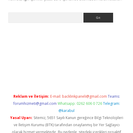
Arama
bet güncel
Reklam ve İletişim:
E-mail:
backlinkpaneli@gmail.com
Teams:
forumhizmeti@gmail.com
Whatsapp: 0262 606 0 726
Telegram:
@karabul
Yasal Uyarı:
Sitemiz, 5651 Sayılı Kanun gereğince Bilgi Teknolojileri
ve İletişim Kurumu (BTK) tarafından onaylanmış bir Yer Sağlayıcı
olarak hizmet vermektedir. Bu nedenle, sitedeki içerikleri proaktif