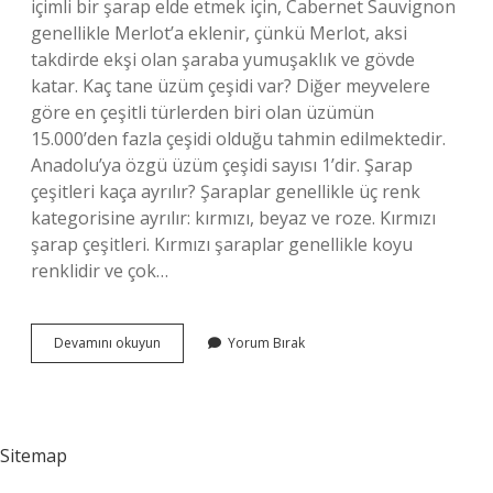
içimli bir şarap elde etmek için, Cabernet Sauvignon
genellikle Merlot’a eklenir, çünkü Merlot, aksi
takdirde ekşi olan şaraba yumuşaklık ve gövde
katar. Kaç tane üzüm çeşidi var? Diğer meyvelere
göre en çeşitli türlerden biri olan üzümün
15.000’den fazla çeşidi olduğu tahmin edilmektedir.
Anadolu’ya özgü üzüm çeşidi sayısı 1’dir. Şarap
çeşitleri kaça ayrılır? Şaraplar genellikle üç renk
kategorisine ayrılır: kırmızı, beyaz ve roze. Kırmızı
şarap çeşitleri. Kırmızı şaraplar genellikle koyu
renklidir ve çok…
Kaç
Devamını okuyun
Yorum Bırak
Çeşit
Şarap
Üzümü
Vardır
Sitemap