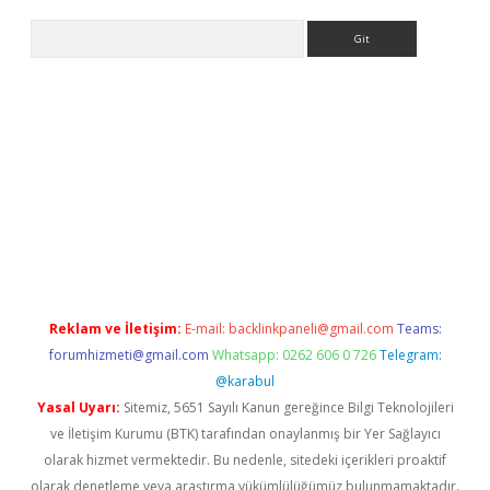
Arama
et güncel
Reklam ve İletişim:
E-mail:
backlinkpaneli@gmail.com
Teams:
forumhizmeti@gmail.com
Whatsapp: 0262 606 0 726
Telegram:
@karabul
Yasal Uyarı:
Sitemiz, 5651 Sayılı Kanun gereğince Bilgi Teknolojileri
ve İletişim Kurumu (BTK) tarafından onaylanmış bir Yer Sağlayıcı
olarak hizmet vermektedir. Bu nedenle, sitedeki içerikleri proaktif
olarak denetleme veya araştırma yükümlülüğümüz bulunmamaktadır.