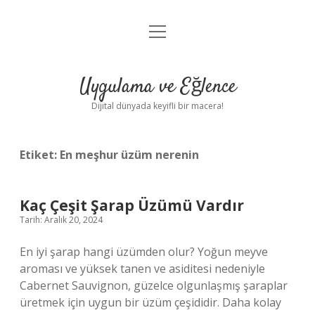
menüyü
Anasayfa
aç
Gizlilik Politikası
Uygulama ve Eğlence
Yasal Uyarı
Dijital dünyada keyifli bir macera!
Hakkımızda
Etiket:
En meşhur üzüm nerenin
Kaç Çeşit Şarap Üzümü Vardır
Tarih: Aralık 20, 2024
En iyi şarap hangi üzümden olur? Yoğun meyve
aroması ve yüksek tanen ve asiditesi nedeniyle
Cabernet Sauvignon, güzelce olgunlaşmış şaraplar
üretmek için uygun bir üzüm çeşididir. Daha kolay