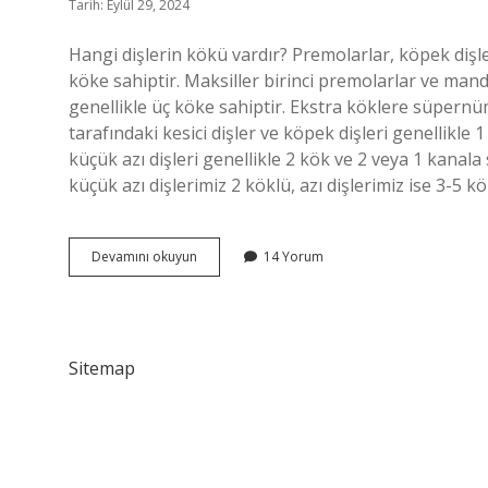
Tarih: Eylül 29, 2024
Hangi dişlerin kökü vardır? Premolarlar, köpek dişler
köke sahiptir. Maksiller birinci premolarlar ve mand
genellikle üç köke sahiptir. Ekstra köklere süpernü
tarafındaki kesici dişler ve köpek dişleri genellikle 
küçük azı dişleri genellikle 2 kök ve 2 veya 1 kanala
küçük azı dişlerimiz 2 köklü, azı dişlerimiz ise 3-5 
Tek
Devamını okuyun
14 Yorum
Köklü
Dişler
Hangileri
Sitemap