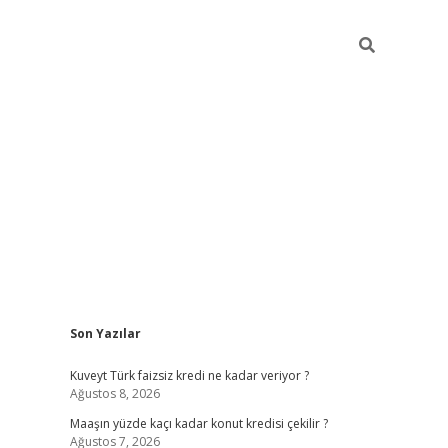
Sidebar
Son Yazılar
hiltonbet günce
Kuveyt Türk faizsiz kredi ne kadar veriyor ?
Ağustos 8, 2026
Maaşın yüzde kaçı kadar konut kredisi çekilir ?
Ağustos 7, 2026