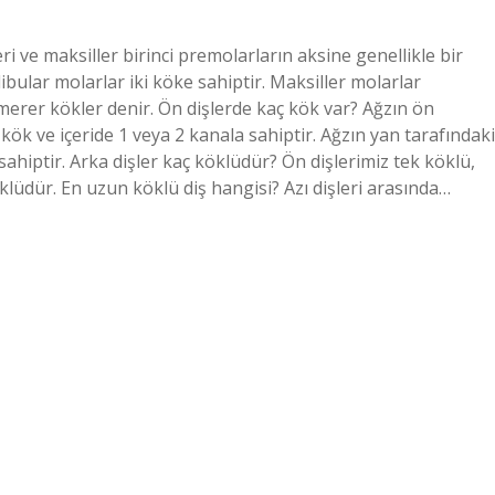
i ve maksiller birinci premolarların aksine genellikle bir
ibular molarlar iki köke sahiptir. Maksiller molarlar
merer kökler denir. Ön dişlerde kaç kök var? Ağzın ön
1 kök ve içeride 1 veya 2 kanala sahiptir. Ağzın yan tarafındaki
 sahiptir. Arka dişler kaç köklüdür? Ön dişlerimiz tek köklü,
köklüdür. En uzun köklü diş hangisi? Azı dişleri arasında…