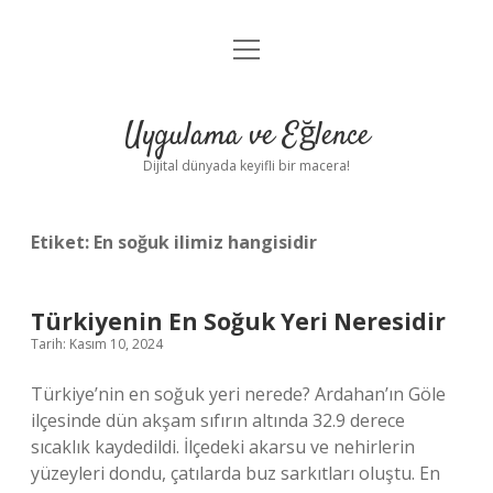
menüyü
Anasayfa
aç
Gizlilik Politikası
Uygulama ve Eğlence
Yasal Uyarı
Dijital dünyada keyifli bir macera!
Hakkımızda
Etiket:
En soğuk ilimiz hangisidir
Türkiyenin En Soğuk Yeri Neresidir
Tarih: Kasım 10, 2024
Türkiye’nin en soğuk yeri nerede? Ardahan’ın Göle
ilçesinde dün akşam sıfırın altında 32.9 derece
sıcaklık kaydedildi. İlçedeki akarsu ve nehirlerin
yüzeyleri dondu, çatılarda buz sarkıtları oluştu. En