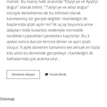
inanılır. Bu inanış halk arasında “Ekşiyi ye ve Ayşe’yi
doğur” olarak bilinir; “Tatlıyı ye ve atlıyı doğur”
sözüyle desteklense de bu bilimsel olarak
kanıtlanmış bir gerçek değildir. Hamileliğin ilk
başlarında iştah açılır mı? İlk üç ay boyunca anne
adayları mide bulantısı nedeniyle normalde
sevdikleri yiyecekleri yemekten kaçınırlar. Bu 3
aydan sonra durum tersine döner ve aşırı iştah
oluşur. 9 aylık dönemin tamamını ele alırsak en fazla
kilo alımı bu dönemde gerçekleşir. Hamileliğin ilk
haftalarında çok acıkma olur…
Ekşi
Devamını okuyun
Yorum Bırak
Yeme
Isteği
Hamilelik
Belirtisi
Mi
Sitemap