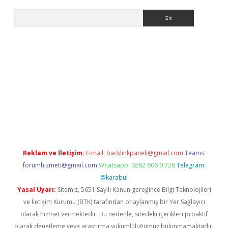
Arama
bet güncel
Reklam ve İletişim:
E-mail:
backlinkpaneli@gmail.com
Teams:
forumhizmeti@gmail.com
Whatsapp: 0262 606 0 726
Telegram:
@karabul
Yasal Uyarı:
Sitemiz, 5651 Sayılı Kanun gereğince Bilgi Teknolojileri
ve İletişim Kurumu (BTK) tarafından onaylanmış bir Yer Sağlayıcı
olarak hizmet vermektedir. Bu nedenle, sitedeki içerikleri proaktif
olarak denetleme veya araştırma yükümlülüğümüz bulunmamaktadır.