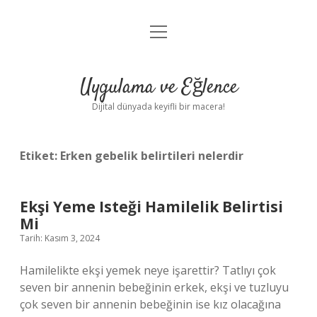
menüyü
Anasayfa
aç
Gizlilik Politikası
Uygulama ve Eğlence
Yasal Uyarı
Dijital dünyada keyifli bir macera!
Hakkımızda
Etiket:
Erken gebelik belirtileri nelerdir
Ekşi Yeme Isteği Hamilelik Belirtisi
Mi
Tarih: Kasım 3, 2024
Hamilelikte ekşi yemek neye işarettir? Tatlıyı çok
seven bir annenin bebeğinin erkek, ekşi ve tuzluyu
çok seven bir annenin bebeğinin ise kız olacağına