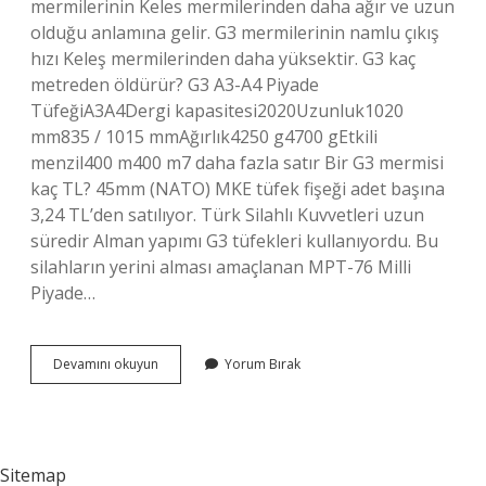
mermilerinin Keles mermilerinden daha ağır ve uzun
olduğu anlamına gelir. G3 mermilerinin namlu çıkış
hızı Keleş mermilerinden daha yüksektir. G3 kaç
metreden öldürür? G3 A3-A4 Piyade
TüfeğiA3A4Dergi kapasitesi2020Uzunluk1020
mm835 / 1015 mmAğırlık4250 g4700 gEtkili
menzil400 m400 m7 daha fazla satır Bir G3 mermisi
kaç TL? 45mm (NATO) MKE tüfek fişeği adet başına
3,24 TL’den satılıyor. Türk Silahlı Kuvvetleri uzun
süredir Alman yapımı G3 tüfekleri kullanıyordu. Bu
silahların yerini alması amaçlanan MPT-76 Milli
Piyade…
G3
Devamını okuyun
Yorum Bırak
Hangi
Mermiyi
Kullanır
Sitemap