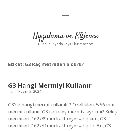
menüyü
Anasayfa
aç
Gizlilik Politikası
Uygulama ve Eğlence
Yasal Uyarı
Dijital dünyada keyifli bir macera!
Hakkımızda
Etiket:
G3 kaç metreden öldürür
G3 Hangi Mermiyi Kullanır
Tarih: Kasım 5, 2024
G3’de hangi mermi kullanılır? Özellikleri. 5.56 mm
mermi kullanır. G3 ile keleş mermisi aynı mı? Keleş
mermileri 7.62x39mm kalibreye sahipken, G3
mermileri 7.62x51mm kalibreye sahiptir. Bu, G3