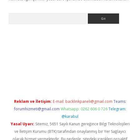
Arama
onbet güncel
Reklam ve İletişim:
E-mail:
backlinkpaneli@gmail.com
Teams:
forumhizmeti@gmail.com
Whatsapp: 0262 606 0 726
Telegram:
@karabul
Yasal Uyarı:
Sitemiz, 5651 Sayılı Kanun gereğince Bilgi Teknolojileri
ve İletişim Kurumu (BTK) tarafından onaylanmış bir Yer Sağlayıcı
olarak hizmet vermektedir. Bu nedenle, sitedeki içerikleri proaktif