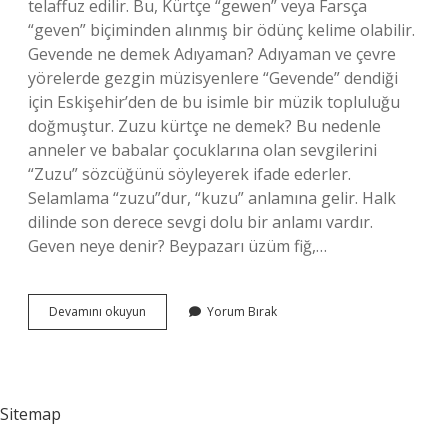
telaffuz edilir. Bu, Kürtçe “gewen” veya Farsça
“geven” biçiminden alınmış bir ödünç kelime olabilir.
Gevende ne demek Adıyaman? Adıyaman ve çevre
yörelerde gezgin müzisyenlere “Gevende” dendiği
için Eskişehir’den de bu isimle bir müzik topluluğu
doğmuştur. Zuzu kürtçe ne demek? Bu nedenle
anneler ve babalar çocuklarına olan sevgilerini
“Zuzu” sözcüğünü söyleyerek ifade ederler.
Selamlama “zuzu”dur, “kuzu” anlamına gelir. Halk
dilinde son derece sevgi dolu bir anlamı vardır.
Geven neye denir? Beypazarı üzüm fiğ,…
Gevende
Devamını okuyun
Yorum Bırak
Kürtçe
Ne
Demek
Sitemap