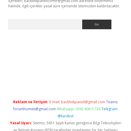
içerikleri,
backlinkpanelicomtr@gmail.com
adresine bildirmeniz
halinde, ilgili içerikler yasal süre içerisinde sitemizden kaldırılacaktır.
Arama
bet güncel
Reklam ve İletişim:
E-mail:
backlinkpaneli@gmail.com
Teams:
forumhizmeti@gmail.com
Whatsapp: 0262 606 0 726
Telegram:
@karabul
Yasal Uyarı:
Sitemiz, 5651 Sayılı Kanun gereğince Bilgi Teknolojileri
ve İletişim Kurumu (BTK) tarafından onaylanmış bir Yer Sağlayıcı