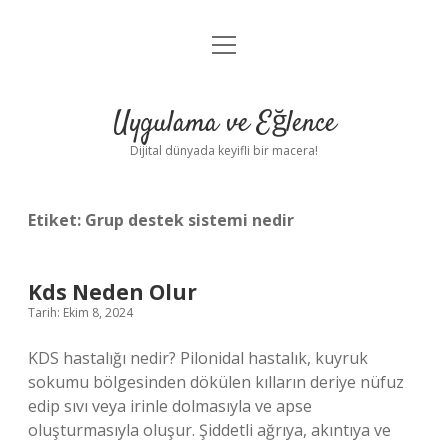
menüyü
Anasayfa
aç
Gizlilik Politikası
Uygulama ve Eğlence
Yasal Uyarı
Dijital dünyada keyifli bir macera!
Hakkımızda
Etiket:
Grup destek sistemi nedir
Kds Neden Olur
Tarih: Ekim 8, 2024
KDS hastalığı nedir? Pilonidal hastalık, kuyruk
sokumu bölgesinden dökülen kılların deriye nüfuz
edip sıvı veya irinle dolmasıyla ve apse
oluşturmasıyla oluşur. Şiddetli ağrıya, akıntıya ve