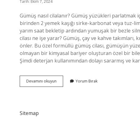
Tarih: Ekim 7, 2024
Gümüş nasıl cilalanır? Gümüş yüzükleri parlatmak içi
birinden 2 yemek kaşığı sirke-karbonat veya tuz-lim
yarım saat bekletip ardından yumuşak bir bezle sil
cilası ne işe yarar? Gümüş, çay ve kahve takımları,
önler. Bu özel formüllü gümüş cilası, gümüşün yü
olmayan bir kimyasal bariyer oluşturan özel bir bile
Şimdi deterjan kullanımından dolayı sararmış ve ka
Gümüş
Devamını okuyun
Yorum Bırak
Cilası
Nasıl
Yapılır
Sitemap