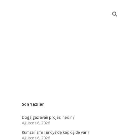
Sidebar
Son Yazılar
hiltonbet güncel
Doğalgaz avan projesi nedir ?
Ağustos 6, 2026
Kumsal ismi Türkiye’de kaç kişide var ?
Ağustos 6, 2026