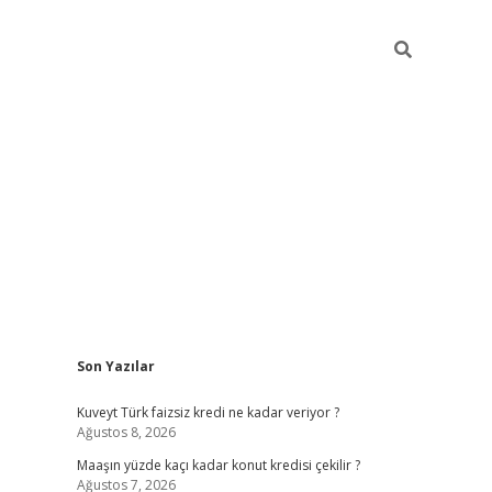
Sidebar
Son Yazılar
hiltonbet günce
Kuveyt Türk faizsiz kredi ne kadar veriyor ?
Ağustos 8, 2026
Maaşın yüzde kaçı kadar konut kredisi çekilir ?
Ağustos 7, 2026