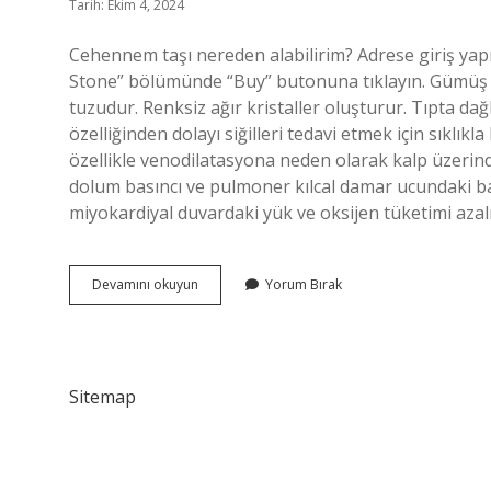
Tarih: Ekim 4, 2024
Cehennem taşı nereden alabilirim? Adrese giriş yap
Stone” bölümünde “Buy” butonuna tıklayın. Gümüş ni
tuzudur. Renksiz ağır kristaller oluşturur. Tıpta dağl
özelliğinden dolayı siğilleri tedavi etmek için sıklıkla
özellikle venodilatasyona neden olarak kalp üzerinde
dolum basıncı ve pulmoner kılcal damar ucundaki ba
miyokardiyal duvardaki yük ve oksijen tüketimi azalı
Cehennem
Devamını okuyun
Yorum Bırak
Taşı
Nedir
Ne
Işe
Yarar
Sitemap