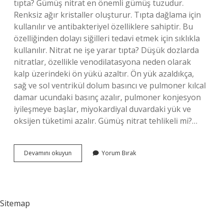
tıpta? Gümüş nitrat en önemli gümüş tuzudur.
Renksiz ağır kristaller oluşturur. Tıpta dağlama için
kullanılır ve antibakteriyel özelliklere sahiptir. Bu
özelliğinden dolayı siğilleri tedavi etmek için sıklıkla
kullanılır. Nitrat ne işe yarar tıpta? Düşük dozlarda
nitratlar, özellikle venodilatasyona neden olarak
kalp üzerindeki ön yükü azaltır. Ön yük azaldıkça,
sağ ve sol ventrikül dolum basıncı ve pulmoner kılcal
damar ucundaki basınç azalır, pulmoner konjesyon
iyileşmeye başlar, miyokardiyal duvardaki yük ve
oksijen tüketimi azalır. Gümüş nitrat tehlikeli mi?…
Cehennem
Devamını okuyun
Yorum Bırak
Taşı
Nedir
Ne
Işe
Yarar
Sitemap