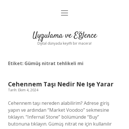
menüyü
Anasayfa
aç
Gizlilik Politikası
Uygulama ve Eğlence
Yasal Uyarı
Dijital dünyada keyifli bir macera!
Hakkımızda
Etiket:
Gümüş nitrat tehlikeli mi
Cehennem Taşı Nedir Ne Işe Yarar
Tarih: Ekim 4, 2024
Cehennem taşı nereden alabilirim? Adrese giriş
yapın ve ardından “Market Voodoo” sekmesine
tıklayın. “Infernal Stone” bölümünde “Buy”
butonuna tıklayın. Gümüş nitrat ne için kullanılır