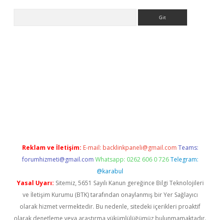
Arama
et güncel
Reklam ve İletişim:
E-mail:
backlinkpaneli@gmail.com
Teams:
forumhizmeti@gmail.com
Whatsapp: 0262 606 0 726
Telegram:
@karabul
Yasal Uyarı:
Sitemiz, 5651 Sayılı Kanun gereğince Bilgi Teknolojileri
ve İletişim Kurumu (BTK) tarafından onaylanmış bir Yer Sağlayıcı
olarak hizmet vermektedir. Bu nedenle, sitedeki içerikleri proaktif
olarak denetleme veya araştırma yükümlülüğümüz bulunmamaktadır.