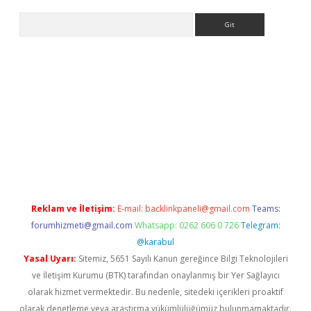
Arama
et güncel
Reklam ve İletişim:
E-mail:
backlinkpaneli@gmail.com
Teams:
forumhizmeti@gmail.com
Whatsapp: 0262 606 0 726
Telegram:
@karabul
Yasal Uyarı:
Sitemiz, 5651 Sayılı Kanun gereğince Bilgi Teknolojileri
ve İletişim Kurumu (BTK) tarafından onaylanmış bir Yer Sağlayıcı
olarak hizmet vermektedir. Bu nedenle, sitedeki içerikleri proaktif
olarak denetleme veya araştırma yükümlülüğümüz bulunmamaktadır.