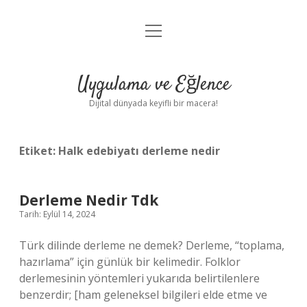
menüyü
Anasayfa
aç
Gizlilik Politikası
Uygulama ve Eğlence
Yasal Uyarı
Dijital dünyada keyifli bir macera!
Hakkımızda
Etiket:
Halk edebiyatı derleme nedir
Derleme Nedir Tdk
Tarih: Eylül 14, 2024
Türk dilinde derleme ne demek? Derleme, “toplama,
hazırlama” için günlük bir kelimedir. Folklor
derlemesinin yöntemleri yukarıda belirtilenlere
benzerdir; [ham geleneksel bilgileri elde etme ve