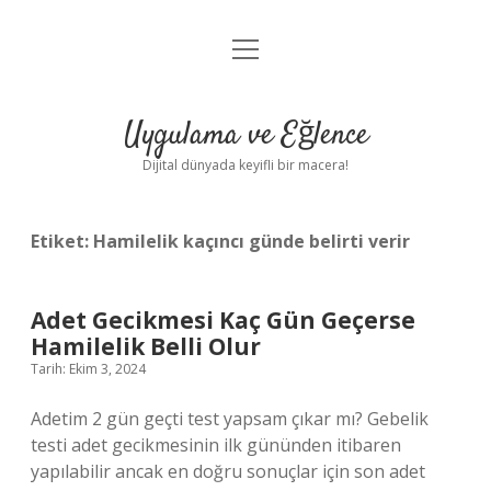
menüyü
Anasayfa
aç
Gizlilik Politikası
Uygulama ve Eğlence
Yasal Uyarı
Dijital dünyada keyifli bir macera!
Hakkımızda
Etiket:
Hamilelik kaçıncı günde belirti verir
Adet Gecikmesi Kaç Gün Geçerse
Hamilelik Belli Olur
Tarih: Ekim 3, 2024
Adetim 2 gün geçti test yapsam çıkar mı? Gebelik
testi adet gecikmesinin ilk gününden itibaren
yapılabilir ancak en doğru sonuçlar için son adet