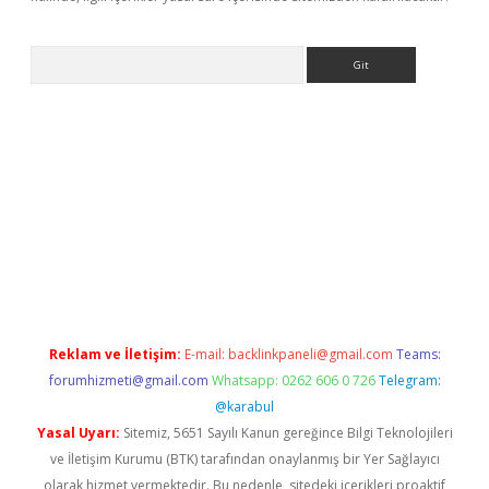
Arama
bet güncel
Reklam ve İletişim:
E-mail:
backlinkpaneli@gmail.com
Teams:
forumhizmeti@gmail.com
Whatsapp: 0262 606 0 726
Telegram:
@karabul
Yasal Uyarı:
Sitemiz, 5651 Sayılı Kanun gereğince Bilgi Teknolojileri
ve İletişim Kurumu (BTK) tarafından onaylanmış bir Yer Sağlayıcı
olarak hizmet vermektedir. Bu nedenle, sitedeki içerikleri proaktif