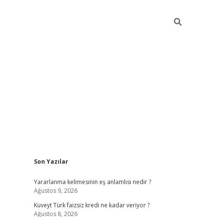
Sidebar
Son Yazılar
hiltonbet günce
Yararlanma kelimesinin eş anlamlısı nedir ?
Ağustos 9, 2026
Kuveyt Türk faizsiz kredi ne kadar veriyor ?
Ağustos 8, 2026