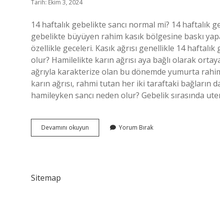
Tarih: Ekim 3, 2024
14 haftalık gebelikte sancı normal mi? 14 haftalık g
gebelikte büyüyen rahim kasık bölgesine baskı yapab
özellikle geceleri. Kasık ağrısı genellikle 14 haftalı
olur? Hamilelikte karın ağrısı aya bağlı olarak ortaya
ağrıyla karakterize olan bu dönemde yumurta rahim 
karın ağrısı, rahmi tutan her iki taraftaki bağların 
hamileyken sancı neden olur? Gebelik sırasında u
14
Devamını okuyun
Yorum Bırak
Haftalık
Gebelikte
Sancı
Olur
Mu
Sitemap