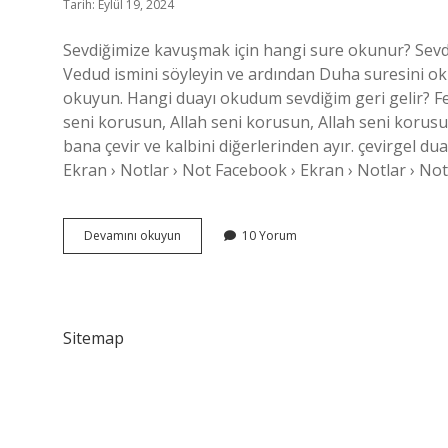
Tarih: Eylül 19, 2024
Sevdiğimize kavuşmak için hangi sure okunur? Sevdi
Vedud ismini söyleyin ve ardından Duha suresini oku
okuyun. Hangi duayı okudum sevdiğim geri gelir? Fesu
seni korusun, Allah seni korusun, Allah seni korusun
bana çevir ve kalbini diğerlerinden ayır. çevirgel du
Ekran › Notlar › Not Facebook › Ekran › Notlar › N
Sevdiğine
Devamını okuyun
10 Yorum
Kavuşmak
Için
Hangi
Dua
Okunur
Sitemap