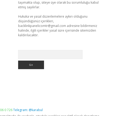
taşımakta olup, siteye üye olarak bu sorumluluğu kabul
etmiş sayılırlar.
Hukuka ve yasal düzenlemelere aykırı olduğunu
düşündüğünüz içerikleri,
backlinkpanelicomtr@gmail.com
adresine bildirmeniz
halinde, ilgili içerikler yasal süre içerisinde sitemizden
kaldırılacaktır.
Arama
06 0 726
Telegram: @karabul