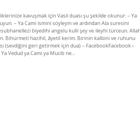
klerinize kavuşmak için Vasil duası şu şekilde okunur: – Ya
yun. – Ya Cami ismini söyleyin ve ardından Ala suresini
bhanellezi biyedihi angelu kulli şey ve ileyhi türceun. Alla
. Bihürmeti hazihil, âyetil kerim. Birinin kalbini ve ruhunu
ası (sevdiğini geri getirmek için dua) – FacebookFacebook ›
ot Ya Vedud ya Cami ya Mucib ne…