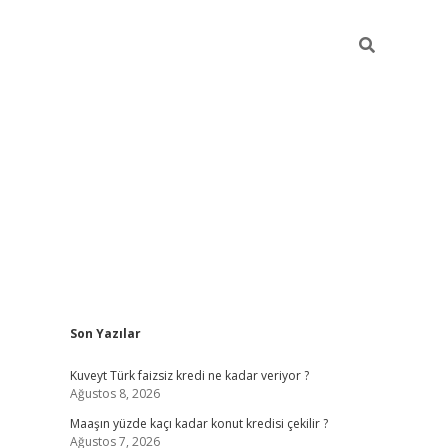
Sidebar
Son Yazılar
hiltonbet günce
Kuveyt Türk faizsiz kredi ne kadar veriyor ?
Ağustos 8, 2026
Maaşın yüzde kaçı kadar konut kredisi çekilir ?
Ağustos 7, 2026