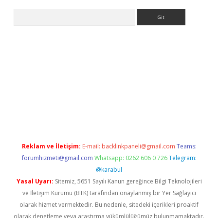
Arama
et güncel
Reklam ve İletişim:
E-mail:
backlinkpaneli@gmail.com
Teams:
forumhizmeti@gmail.com
Whatsapp: 0262 606 0 726
Telegram:
@karabul
Yasal Uyarı:
Sitemiz, 5651 Sayılı Kanun gereğince Bilgi Teknolojileri
ve İletişim Kurumu (BTK) tarafından onaylanmış bir Yer Sağlayıcı
olarak hizmet vermektedir. Bu nedenle, sitedeki içerikleri proaktif
olarak denetleme veya araştırma yükümlülüğümüz bulunmamaktadır.