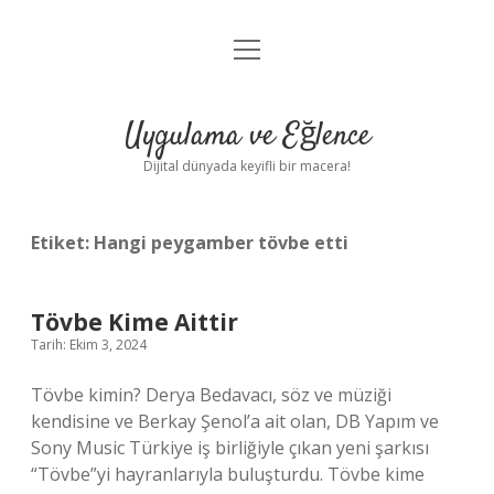
menüyü
Anasayfa
aç
Gizlilik Politikası
Uygulama ve Eğlence
Yasal Uyarı
Dijital dünyada keyifli bir macera!
Hakkımızda
Etiket:
Hangi peygamber tövbe etti
Tövbe Kime Aittir
Tarih: Ekim 3, 2024
Tövbe kimin? Derya Bedavacı, söz ve müziği
kendisine ve Berkay Şenol’a ait olan, DB Yapım ve
Sony Music Türkiye iş birliğiyle çıkan yeni şarkısı
“Tövbe”yi hayranlarıyla buluşturdu. Tövbe kime