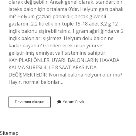
olarak değişebilir. Ancak genel olarak, standart bir
lateks balon için ortalama 0’dır. Helyum gazı pahalı
mı? Helyum gazları pahalıdır; ancak güvenli
gazlardır. 2,2 litrelik bir tüple 15-18 adet 3,2 g 12
inçlik balonu şişirebilirsiniz. 1 gram ağırlığında ve 5
inçlik balonları şişirmez. Helyum dolu balon ne
kadar dayanır? Gönderilecek ürün yeni ve
geliştirilmiş emniyet valf sistemine sahiptir.
KAYIPLARI ÖNLER. UYARI: BALONLARIN HAVADA
KALMA SÜRESİ 4 İLE 8 SAAT ARASINDA
DEĞİŞMEKTEDİR. Normal balona helyum olur mu?
Hayır, normal balonlar…
1
Devamını okuyun
Yorum Bırak
Balon
Ne
Kadar
Helyum
Alır
Sitemap