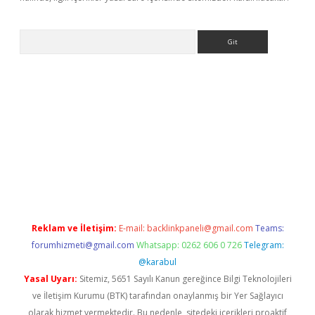
Arama
tonbet güncel
Reklam ve İletişim:
E-mail:
backlinkpaneli@gmail.com
Teams:
forumhizmeti@gmail.com
Whatsapp: 0262 606 0 726
Telegram:
@karabul
Yasal Uyarı:
Sitemiz, 5651 Sayılı Kanun gereğince Bilgi Teknolojileri
ve İletişim Kurumu (BTK) tarafından onaylanmış bir Yer Sağlayıcı
olarak hizmet vermektedir. Bu nedenle, sitedeki içerikleri proaktif