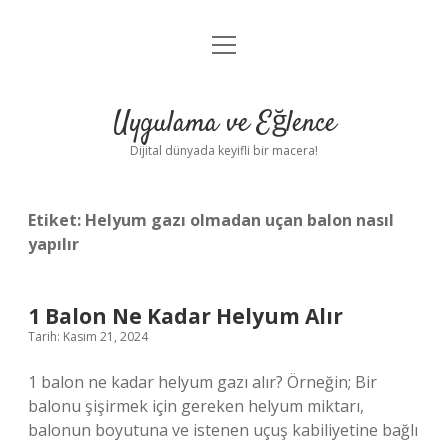
menüyü
Anasayfa
aç
Gizlilik Politikası
Uygulama ve Eğlence
Yasal Uyarı
Dijital dünyada keyifli bir macera!
Hakkımızda
Etiket:
Helyum gazı olmadan uçan balon nasıl
yapılır
1 Balon Ne Kadar Helyum Alır
Tarih: Kasım 21, 2024
1 balon ne kadar helyum gazı alır? Örneğin; Bir
balonu şişirmek için gereken helyum miktarı,
balonun boyutuna ve istenen uçuş kabiliyetine bağlı