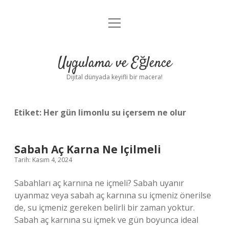
menüyü
Anasayfa
aç
Gizlilik Politikası
Uygulama ve Eğlence
Yasal Uyarı
Dijital dünyada keyifli bir macera!
Hakkımızda
Etiket:
Her gün limonlu su içersem ne olur
Sabah Aç Karna Ne Içilmeli
Tarih: Kasım 4, 2024
Sabahları aç karnına ne içmeli? Sabah uyanır
uyanmaz veya sabah aç karnına su içmeniz önerilse
de, su içmeniz gereken belirli bir zaman yoktur.
Sabah aç karnına su içmek ve gün boyunca ideal