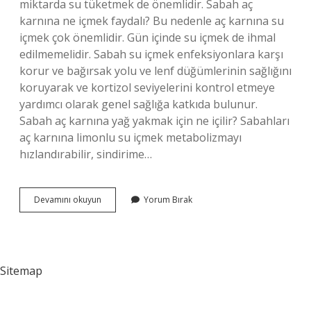
miktarda su tüketmek de önemlidir. Sabah aç
karnına ne içmek faydalı? Bu nedenle aç karnına su
içmek çok önemlidir. Gün içinde su içmek de ihmal
edilmemelidir. Sabah su içmek enfeksiyonlara karşı
korur ve bağırsak yolu ve lenf düğümlerinin sağlığını
koruyarak ve kortizol seviyelerini kontrol etmeye
yardımcı olarak genel sağlığa katkıda bulunur.
Sabah aç karnına yağ yakmak için ne içilir? Sabahları
aç karnına limonlu su içmek metabolizmayı
hızlandırabilir, sindirime…
Sabah
Devamını okuyun
Yorum Bırak
Aç
Karna
Ne
Içilmeli
Sitemap