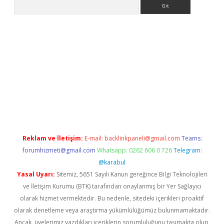
Arama
bet güncel
Reklam ve İletişim:
E-mail:
backlinkpaneli@gmail.com
Teams:
forumhizmeti@gmail.com
Whatsapp: 0262 606 0 726
Telegram:
@karabul
Yasal Uyarı:
Sitemiz, 5651 Sayılı Kanun gereğince Bilgi Teknolojileri
ve İletişim Kurumu (BTK) tarafından onaylanmış bir Yer Sağlayıcı
olarak hizmet vermektedir. Bu nedenle, sitedeki içerikleri proaktif
olarak denetleme veya araştırma yükümlülüğümüz bulunmamaktadır.
Ancak, üyelerimiz yazdıkları içeriklerin sorumluluğunu taşımakta olup,