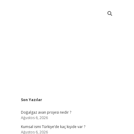
Sidebar
Son Yazılar
hiltonbet günce
Doğalgaz avan projesi nedir ?
Ağustos 6, 2026
Kumsal ismi Türkiye’de kaç kişide var ?
Ağustos 6, 2026