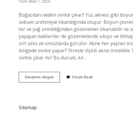
Tarih: Ekim 1, 2024
Boğazdan neden sivilce çıkar? Yüz aknesi gibi boyun 
sebum üretimiyle tıkandığında oluşur. Boyun çevres
ter ve yağ üretildiğinden gözenekler tıkanabilir ve a
yaşayan bakteriler de gözeneklerde sıkışır ve iltiha
sırt üstü ve omuzlarda görülür. Akne her yaştan ins
bölgede sivilce yapar? Stresle ilişkili akne öncelikl
sivilce çıkar mı? Bu durum, kıl…
Boğaz
Devamını okuyun
Yorum Bırak
Bölgesinde
Neden
Sivilce
Çıkar
Sitemap