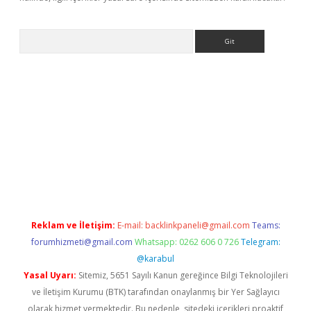
Arama
bet güncel
Reklam ve İletişim:
E-mail:
backlinkpaneli@gmail.com
Teams:
forumhizmeti@gmail.com
Whatsapp: 0262 606 0 726
Telegram:
@karabul
Yasal Uyarı:
Sitemiz, 5651 Sayılı Kanun gereğince Bilgi Teknolojileri
ve İletişim Kurumu (BTK) tarafından onaylanmış bir Yer Sağlayıcı
olarak hizmet vermektedir. Bu nedenle, sitedeki içerikleri proaktif