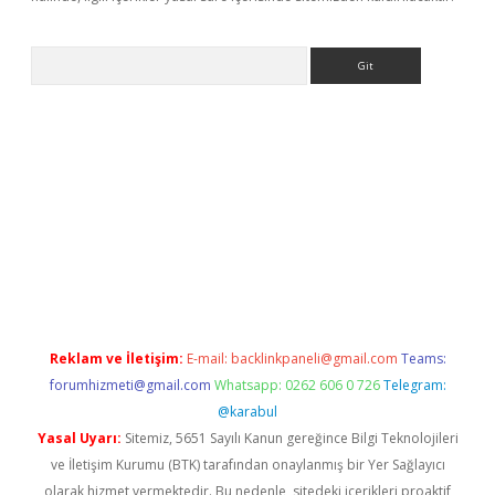
Arama
nbet güncel
Reklam ve İletişim:
E-mail:
backlinkpaneli@gmail.com
Teams:
forumhizmeti@gmail.com
Whatsapp: 0262 606 0 726
Telegram:
@karabul
Yasal Uyarı:
Sitemiz, 5651 Sayılı Kanun gereğince Bilgi Teknolojileri
ve İletişim Kurumu (BTK) tarafından onaylanmış bir Yer Sağlayıcı
olarak hizmet vermektedir. Bu nedenle, sitedeki içerikleri proaktif