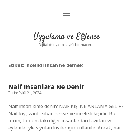
menüyü
Anasayfa
aç
Gizlilik Politikası
Uygulama ve Eğlence
Yasal Uyarı
Dijital dünyada keyifli bir macera!
Hakkımızda
Etiket:
İncelikli insan ne demek
Naif Insanlara Ne Denir
Tarih: Eylül 21, 2024
Naif insan kime denir? NAİF KİŞİ NE ANLAMA GELİR?
Naif kişi, zarif, kibar, sessiz ve incelikli kişidir. Bu
terim, toplumdaki diğer insanlardan tavırları ve
eylemleriyle sıyrılan kişiler için kullanılır. Ancak, naif