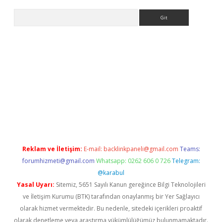
Arama
bet güncel
Reklam ve İletişim:
E-mail:
backlinkpaneli@gmail.com
Teams:
forumhizmeti@gmail.com
Whatsapp: 0262 606 0 726
Telegram:
@karabul
Yasal Uyarı:
Sitemiz, 5651 Sayılı Kanun gereğince Bilgi Teknolojileri
ve İletişim Kurumu (BTK) tarafından onaylanmış bir Yer Sağlayıcı
olarak hizmet vermektedir. Bu nedenle, sitedeki içerikleri proaktif
olarak denetleme veya araştırma yükümlülüğümüz bulunmamaktadır.