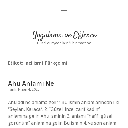
menüyü
Anasayfa
aç
Gizlilik Politikası
Uygulama ve Eğlence
Yasal Uyarı
Dijital dünyada keyifli bir macera!
Hakkımızda
Etiket:
İnci ismi Türkçe mi
Ahu Anlamı Ne
Tarih: Nisan 4, 2025
Ahu adı ne anlama gelir? Bu ismin anlamlarından ilki
“Seylan, Karaca”. 2. “Güzel, ince, zarif kadın”
anlamına gelir. Ahu isminin 3. anlamı “hafif, güzel
görünüm” anlamına gelir. Bu ismin 4. ve son anlamı