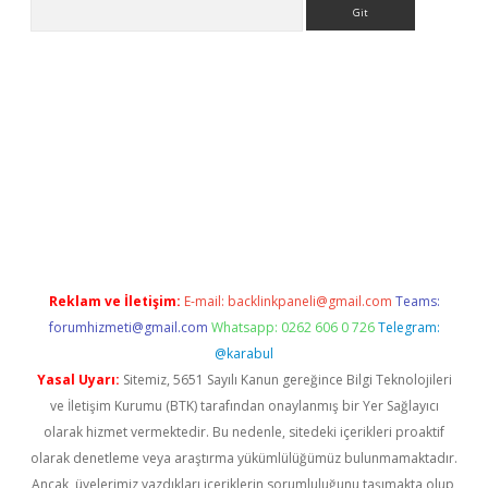
Arama
bet güncel
Reklam ve İletişim:
E-mail:
backlinkpaneli@gmail.com
Teams:
forumhizmeti@gmail.com
Whatsapp: 0262 606 0 726
Telegram:
@karabul
Yasal Uyarı:
Sitemiz, 5651 Sayılı Kanun gereğince Bilgi Teknolojileri
ve İletişim Kurumu (BTK) tarafından onaylanmış bir Yer Sağlayıcı
olarak hizmet vermektedir. Bu nedenle, sitedeki içerikleri proaktif
olarak denetleme veya araştırma yükümlülüğümüz bulunmamaktadır.
Ancak, üyelerimiz yazdıkları içeriklerin sorumluluğunu taşımakta olup,