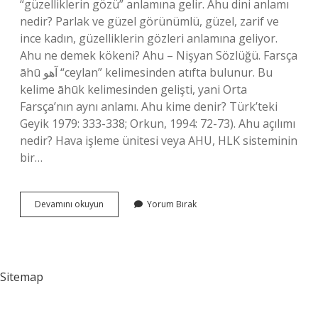
“güzelliklerin gözü” anlamına gelir. Ahu dini anlamı
nedir? Parlak ve güzel görünümlü, güzel, zarif ve
ince kadın, güzelliklerin gözleri anlamına geliyor.
Ahu ne demek kökeni? Ahu – Nişyan Sözlüğü. Farsça
āhū آهو “ceylan” kelimesinden atıfta bulunur. Bu
kelime āhūk kelimesinden gelişti, yani Orta
Farsça’nın aynı anlamı. Ahu kime denir? Türk’teki
Geyik 1979: 333-338; Orkun, 1994: 72-73). Ahu açılımı
nedir? Hava işleme ünitesi veya AHU, HLK sisteminin
bir…
Ahu
Devamını okuyun
Yorum Bırak
Anlamı
Ne
Sitemap