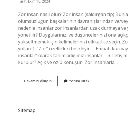
Tarih: Ekim 10, 2024
Zor insan nasıl olur? Zor insan (saldırgan tip) Bunlar,
olumsuzluğun başkalarının davranışlarından ve/veya
nedenle insanlar zor insanlardan uzak durmaya ve ya
yönetilir? Duygularınızı ve düşüncelerinizi ona açı
yükseltmemek için kelimelerinizi dikkatlice seçin. Zo
yolları 1. “Zor” özellikleri belirleyin. …Empati kurma
insanlar” olarak tanımladığımız insanlar: …3. İletişim
kurulur? Açık ve özlü konuşun: Zor insanlarla…
Zor
Devamını okuyun
Yorum Bırak
Biri
Nasıl
Olur
Sitemap