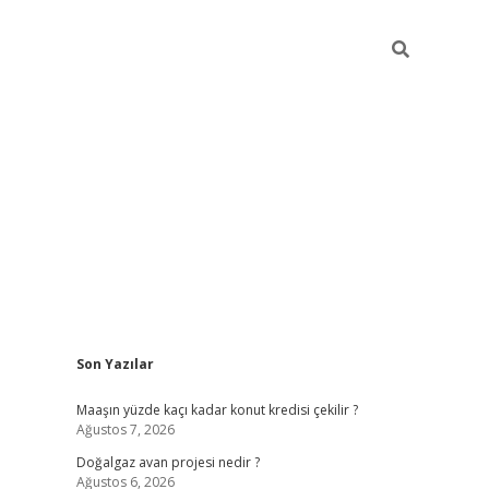
Sidebar
Son Yazılar
hiltonbet günce
Maaşın yüzde kaçı kadar konut kredisi çekilir ?
Ağustos 7, 2026
Doğalgaz avan projesi nedir ?
Ağustos 6, 2026