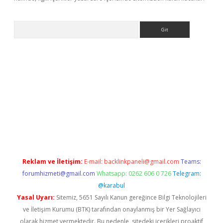
Arama
bet güncel
Reklam ve İletişim:
E-mail:
backlinkpaneli@gmail.com
Teams:
forumhizmeti@gmail.com
Whatsapp: 0262 606 0 726
Telegram:
@karabul
Yasal Uyarı:
Sitemiz, 5651 Sayılı Kanun gereğince Bilgi Teknolojileri
ve İletişim Kurumu (BTK) tarafından onaylanmış bir Yer Sağlayıcı
olarak hizmet vermektedir. Bu nedenle, sitedeki içerikleri proaktif