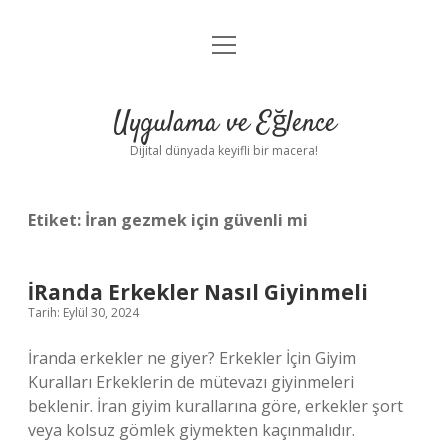
menüyü
Anasayfa
aç
Gizlilik Politikası
Uygulama ve Eğlence
Yasal Uyarı
Dijital dünyada keyifli bir macera!
Hakkımızda
Etiket:
İran gezmek için güvenli mi
İRanda Erkekler Nasıl Giyinmeli
Tarih: Eylül 30, 2024
İranda erkekler ne giyer? Erkekler İçin Giyim
Kuralları Erkeklerin de mütevazı giyinmeleri
beklenir. İran giyim kurallarına göre, erkekler şort
veya kolsuz gömlek giymekten kaçınmalıdır.