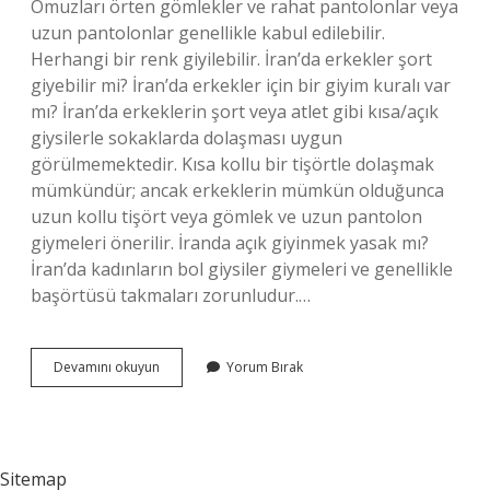
Omuzları örten gömlekler ve rahat pantolonlar veya
uzun pantolonlar genellikle kabul edilebilir.
Herhangi bir renk giyilebilir. İran’da erkekler şort
giyebilir mi? İran’da erkekler için bir giyim kuralı var
mı? İran’da erkeklerin şort veya atlet gibi kısa/açık
giysilerle sokaklarda dolaşması uygun
görülmemektedir. Kısa kollu bir tişörtle dolaşmak
mümkündür; ancak erkeklerin mümkün olduğunca
uzun kollu tişört veya gömlek ve uzun pantolon
giymeleri önerilir. İranda açık giyinmek yasak mı?
İran’da kadınların bol giysiler giymeleri ve genellikle
başörtüsü takmaları zorunludur.…
İRanda
Devamını okuyun
Yorum Bırak
Erkekler
Nasıl
Giyinmeli
Sitemap