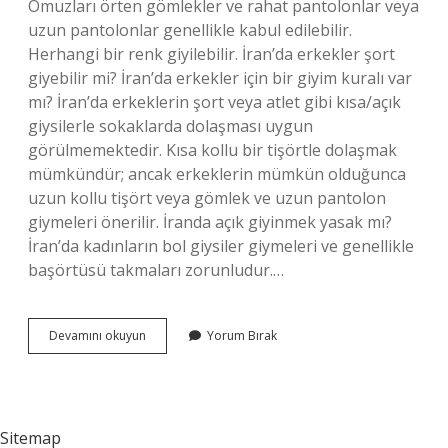
Omuzları örten gömlekler ve rahat pantolonlar veya
uzun pantolonlar genellikle kabul edilebilir.
Herhangi bir renk giyilebilir. İran’da erkekler şort
giyebilir mi? İran’da erkekler için bir giyim kuralı var
mı? İran’da erkeklerin şort veya atlet gibi kısa/açık
giysilerle sokaklarda dolaşması uygun
görülmemektedir. Kısa kollu bir tişörtle dolaşmak
mümkündür; ancak erkeklerin mümkün olduğunca
uzun kollu tişört veya gömlek ve uzun pantolon
giymeleri önerilir. İranda açık giyinmek yasak mı?
İran’da kadınların bol giysiler giymeleri ve genellikle
başörtüsü takmaları zorunludur.…
İRanda
Devamını okuyun
Yorum Bırak
Erkekler
Nasıl
Giyinmeli
Sitemap