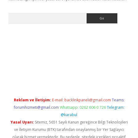
Arama
bet güncel
Reklam ve İletişim:
E-mail:
backlinkpaneli@gmail.com
Teams:
forumhizmeti@gmail.com
Whatsapp: 0262 606 0 726
Telegram:
@karabul
Yasal Uyarı:
Sitemiz, 5651 Sayılı Kanun gereğince Bilgi Teknolojileri
ve İletişim Kurumu (BTK) tarafından onaylanmış bir Yer Sağlayıcı
olarak hizmet vermektedir. Bu nedenle, sitedeki içerikleri proaktif