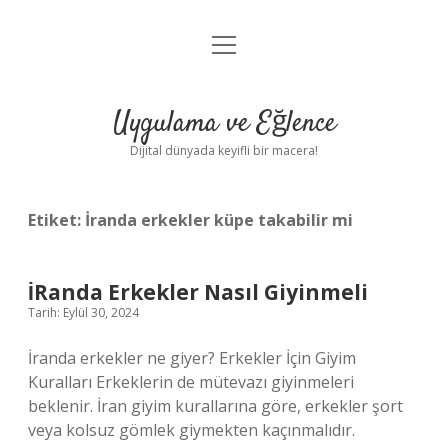
menüyü
Anasayfa
aç
Gizlilik Politikası
Uygulama ve Eğlence
Yasal Uyarı
Dijital dünyada keyifli bir macera!
Hakkımızda
Etiket:
İranda erkekler küpe takabilir mi
İRanda Erkekler Nasıl Giyinmeli
Tarih: Eylül 30, 2024
İranda erkekler ne giyer? Erkekler İçin Giyim
Kuralları Erkeklerin de mütevazı giyinmeleri
beklenir. İran giyim kurallarına göre, erkekler şort
veya kolsuz gömlek giymekten kaçınmalıdır.