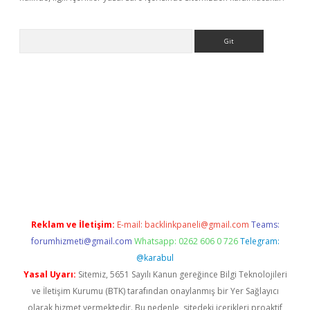
Arama
nbet güncel
Reklam ve İletişim:
E-mail:
backlinkpaneli@gmail.com
Teams:
forumhizmeti@gmail.com
Whatsapp: 0262 606 0 726
Telegram:
@karabul
Yasal Uyarı:
Sitemiz, 5651 Sayılı Kanun gereğince Bilgi Teknolojileri
ve İletişim Kurumu (BTK) tarafından onaylanmış bir Yer Sağlayıcı
olarak hizmet vermektedir. Bu nedenle, sitedeki içerikleri proaktif