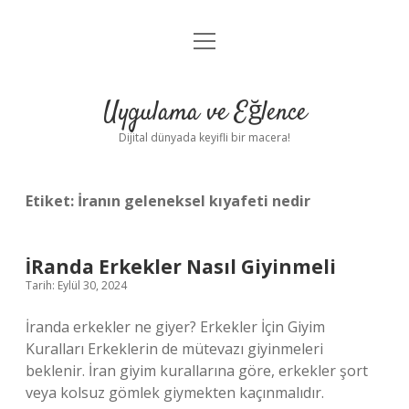
menüyü
Anasayfa
aç
Gizlilik Politikası
Uygulama ve Eğlence
Yasal Uyarı
Dijital dünyada keyifli bir macera!
Hakkımızda
Etiket:
İranın geleneksel kıyafeti nedir
İRanda Erkekler Nasıl Giyinmeli
Tarih: Eylül 30, 2024
İranda erkekler ne giyer? Erkekler İçin Giyim
Kuralları Erkeklerin de mütevazı giyinmeleri
beklenir. İran giyim kurallarına göre, erkekler şort
veya kolsuz gömlek giymekten kaçınmalıdır.