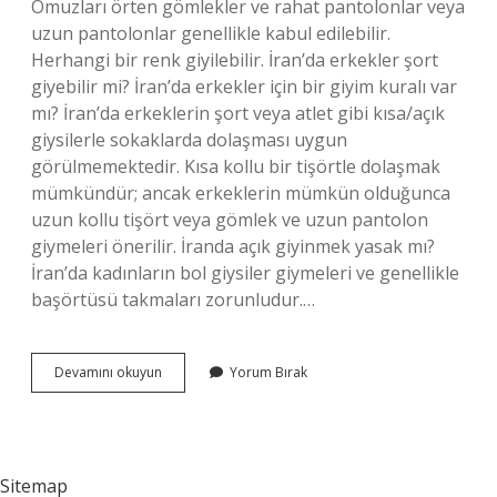
Omuzları örten gömlekler ve rahat pantolonlar veya
uzun pantolonlar genellikle kabul edilebilir.
Herhangi bir renk giyilebilir. İran’da erkekler şort
giyebilir mi? İran’da erkekler için bir giyim kuralı var
mı? İran’da erkeklerin şort veya atlet gibi kısa/açık
giysilerle sokaklarda dolaşması uygun
görülmemektedir. Kısa kollu bir tişörtle dolaşmak
mümkündür; ancak erkeklerin mümkün olduğunca
uzun kollu tişört veya gömlek ve uzun pantolon
giymeleri önerilir. İranda açık giyinmek yasak mı?
İran’da kadınların bol giysiler giymeleri ve genellikle
başörtüsü takmaları zorunludur.…
İRanda
Devamını okuyun
Yorum Bırak
Erkekler
Nasıl
Giyinmeli
Sitemap