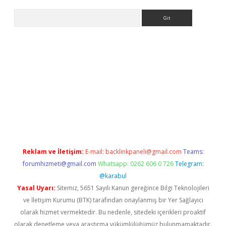
Arama
bet güncel
Reklam ve İletişim:
E-mail:
backlinkpaneli@gmail.com
Teams:
forumhizmeti@gmail.com
Whatsapp: 0262 606 0 726
Telegram:
@karabul
Yasal Uyarı:
Sitemiz, 5651 Sayılı Kanun gereğince Bilgi Teknolojileri
ve İletişim Kurumu (BTK) tarafından onaylanmış bir Yer Sağlayıcı
olarak hizmet vermektedir. Bu nedenle, sitedeki içerikleri proaktif
olarak denetleme veya araştırma yükümlülüğümüz bulunmamaktadır.