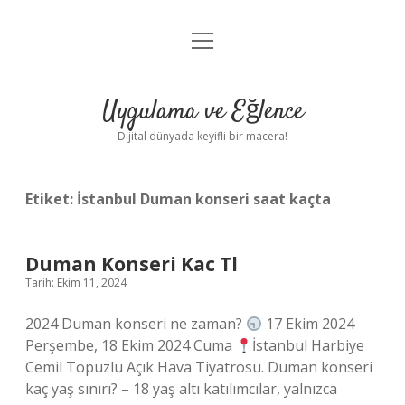
menüyü
Anasayfa
aç
Gizlilik Politikası
Uygulama ve Eğlence
Yasal Uyarı
Dijital dünyada keyifli bir macera!
Hakkımızda
Etiket:
İstanbul Duman konseri saat kaçta
Duman Konseri Kac Tl
Tarih: Ekim 11, 2024
2024 Duman konseri ne zaman?
17 Ekim 2024
Perşembe, 18 Ekim 2024 Cuma
İstanbul Harbiye
Cemil Topuzlu Açık Hava Tiyatrosu. Duman konseri
kaç yaş sınırı? – 18 yaş altı katılımcılar, yalnızca