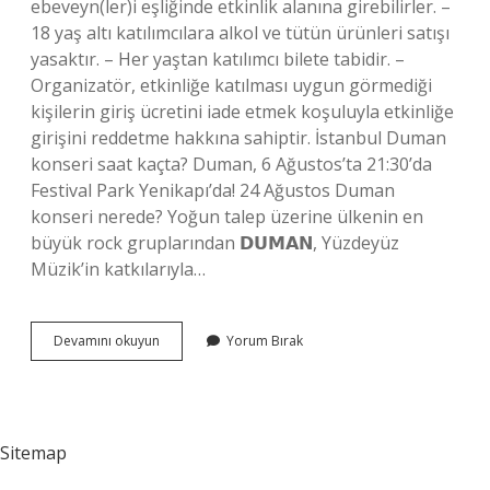
ebeveyn(ler)i eşliğinde etkinlik alanına girebilirler. –
18 yaş altı katılımcılara alkol ve tütün ürünleri satışı
yasaktır. – Her yaştan katılımcı bilete tabidir. –
Organizatör, etkinliğe katılması uygun görmediği
kişilerin giriş ücretini iade etmek koşuluyla etkinliğe
girişini reddetme hakkına sahiptir. İstanbul Duman
konseri saat kaçta? Duman, 6 Ağustos’ta 21:30’da
Festival Park Yenikapı’da! 24 Ağustos Duman
konseri nerede? Yoğun talep üzerine ülkenin en
büyük rock gruplarından 𝗗𝗨𝗠𝗔𝗡, Yüzdeyüz
Müzik’in katkılarıyla…
Duman
Devamını okuyun
Yorum Bırak
Konseri
Kac
Tl
Sitemap