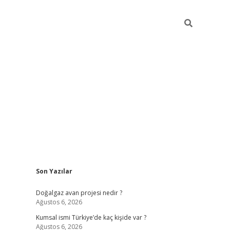
Sidebar
Son Yazılar
hiltonbet günc
Doğalgaz avan projesi nedir ?
Ağustos 6, 2026
Kumsal ismi Türkiye’de kaç kişide var ?
Ağustos 6, 2026