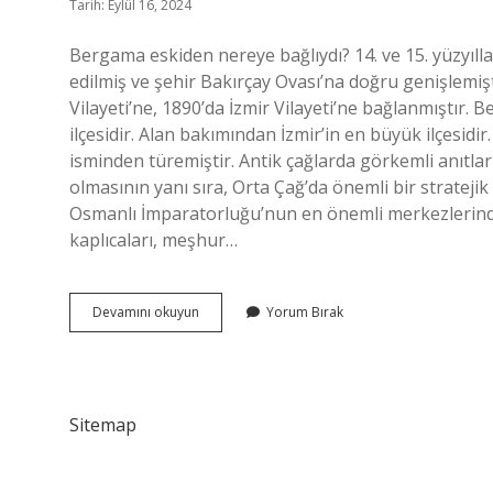
Tarih: Eylül 16, 2024
Bergama eskiden nereye bağlıydı? 14. ve 15. yüzyıl
edilmiş ve şehir Bakırçay Ovası’na doğru genişlemişt
Vilayeti’ne, 1890’da İzmir Vilayeti’ne bağlanmıştır. 
ilçesidir. Alan bakımından İzmir’in en büyük ilçes
isminden türemiştir. Antik çağlarda görkemli anıtları
olmasının yanı sıra, Orta Çağ’da önemli bir strateji
Osmanlı İmparatorluğu’nun en önemli merkezlerinde
kaplıcaları, meşhur…
Bergama
Devamını okuyun
Yorum Bırak
Hangi
Şehre
Ait
Sitemap