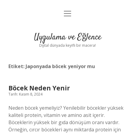
menüyü
Anasayfa
aç
Gizlilik Politikası
Uygulama ve Eğlence
Yasal Uyarı
Dijital dünyada keyifli bir macera!
Hakkımızda
Etiket:
Japonyada böcek yeniyor mu
Böcek Neden Yenir
Tarih: Kasım 8, 2024
Neden böcek yemeliyiz? Yenilebilir böcekler yüksek
kaliteli protein, vitamin ve amino asit içerir.
Böceklerin yüksek bir gıda dönüşüm oranı vardır.
Örneğin, cırcır böcekleri aynı miktarda protein için