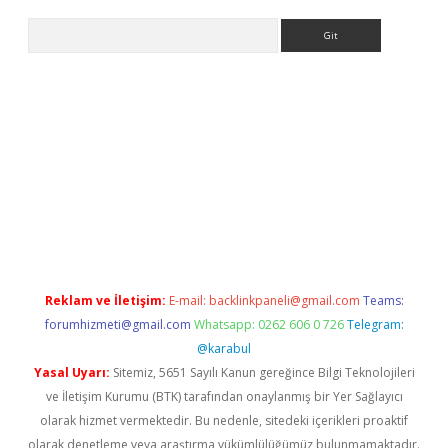
Arama
bet güncel
Reklam ve İletişim:
E-mail:
backlinkpaneli@gmail.com
Teams:
forumhizmeti@gmail.com
Whatsapp: 0262 606 0 726
Telegram:
@karabul
Yasal Uyarı:
Sitemiz, 5651 Sayılı Kanun gereğince Bilgi Teknolojileri
ve İletişim Kurumu (BTK) tarafından onaylanmış bir Yer Sağlayıcı
olarak hizmet vermektedir. Bu nedenle, sitedeki içerikleri proaktif
olarak denetleme veya araştırma yükümlülüğümüz bulunmamaktadır.