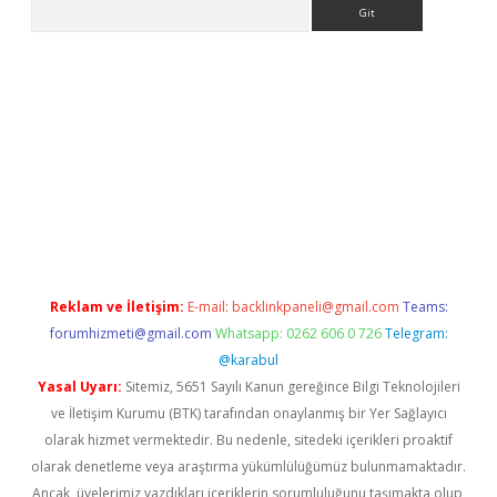
Arama
bet güncel
Reklam ve İletişim:
E-mail:
backlinkpaneli@gmail.com
Teams:
forumhizmeti@gmail.com
Whatsapp: 0262 606 0 726
Telegram:
@karabul
Yasal Uyarı:
Sitemiz, 5651 Sayılı Kanun gereğince Bilgi Teknolojileri
ve İletişim Kurumu (BTK) tarafından onaylanmış bir Yer Sağlayıcı
olarak hizmet vermektedir. Bu nedenle, sitedeki içerikleri proaktif
olarak denetleme veya araştırma yükümlülüğümüz bulunmamaktadır.
Ancak, üyelerimiz yazdıkları içeriklerin sorumluluğunu taşımakta olup,