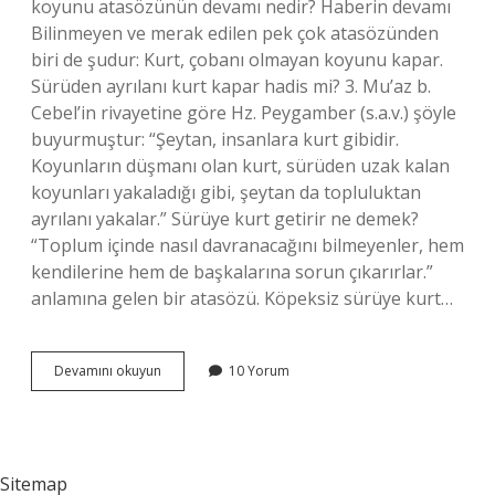
koyunu atasözünün devamı nedir? Haberin devamı
Bilinmeyen ve merak edilen pek çok atasözünden
biri de şudur: Kurt, çobanı olmayan koyunu kapar.
Sürüden ayrılanı kurt kapar hadis mi? 3. Mu’az b.
Cebel’in rivayetine göre Hz. Peygamber (s.a.v.) şöyle
buyurmuştur: “Şeytan, insanlara kurt gibidir.
Koyunların düşmanı olan kurt, sürüden uzak kalan
koyunları yakaladığı gibi, şeytan da topluluktan
ayrılanı yakalar.” Sürüye kurt getirir ne demek?
“Toplum içinde nasıl davranacağını bilmeyenler, hem
kendilerine hem de başkalarına sorun çıkarırlar.”
anlamına gelen bir atasözü. Köpeksiz sürüye kurt…
Çobansız
Devamını okuyun
10 Yorum
Sürüyü
Kurt
Kapar
Ne
Demek
Sitemap