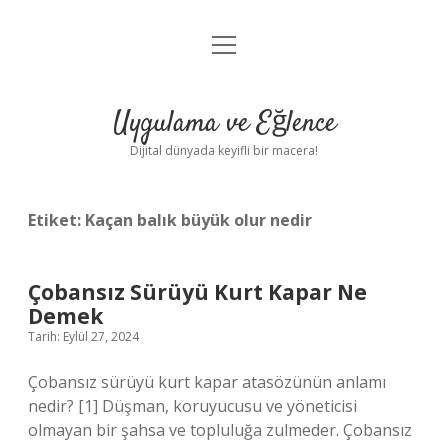
menüyü
Anasayfa
aç
Gizlilik Politikası
Uygulama ve Eğlence
Yasal Uyarı
Dijital dünyada keyifli bir macera!
Hakkımızda
Etiket:
Kaçan balık büyük olur nedir
Çobansız Sürüyü Kurt Kapar Ne
Demek
Tarih: Eylül 27, 2024
Çobansız sürüyü kurt kapar atasözünün anlamı
nedir? [1] Düşman, koruyucusu ve yöneticisi
olmayan bir şahsa ve topluluğa zulmeder. Çobansız