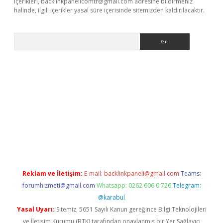
içerikleri,
backlinkpanelicomtr@gmail.com
adresine bildirmeniz
halinde, ilgili içerikler yasal süre içerisinde sitemizden kaldırılacaktır.
Arama
onbet güncel
Reklam ve İletişim:
E-mail:
backlinkpaneli@gmail.com
Teams:
forumhizmeti@gmail.com
Whatsapp: 0262 606 0 726
Telegram:
@karabul
Yasal Uyarı:
Sitemiz, 5651 Sayılı Kanun gereğince Bilgi Teknolojileri
ve İletişim Kurumu (BTK) tarafından onaylanmış bir Yer Sağlayıcı