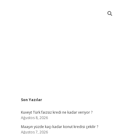
Sidebar
Son Yazılar
hiltonbet günce
Kuveyt Türk faizsiz kredi ne kadar veriyor ?
Ağustos 8, 2026
Maaşın yüzde kaçı kadar konut kredisi çekilir ?
Ağustos 7, 2026