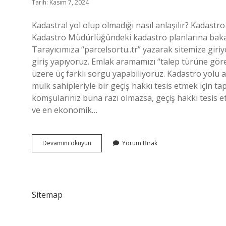
Tarih: Kasım 7, 2024
Kadastral yol olup olmadığı nasıl anlaşılır? Kadastro
Kadastro Müdürlüğündeki kadastro planlarına bakara
Tarayıcımıza “parcelsortu..tr” yazarak sitemize gir
giriş yapıyoruz. Emlak aramamızı “talep türüne göre
üzere üç farklı sorgu yapabiliyoruz. Kadastro yolu 
mülk sahipleriyle bir geçiş hakkı tesis etmek için 
komşularınız buna razı olmazsa, geçiş hakkı tesis 
ve en ekonomik…
Kadastro
Devamını okuyun
Yorum Bırak
Yolu
Sorgulama
Nasıl
Yapılır
Sitemap