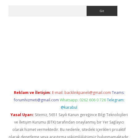
Arama
bet güncel
Reklam ve İletişim:
E-mail:
backlinkpaneli@gmail.com
Teams:
forumhizmeti@gmail.com
Whatsapp: 0262 606 0 726
Telegram:
@karabul
Yasal Uyarı:
Sitemiz, 5651 Sayılı Kanun gereğince Bilgi Teknolojileri
ve İletişim Kurumu (BTK) tarafından onaylanmış bir Yer Sağlayıcı
olarak hizmet vermektedir. Bu nedenle, sitedeki içerikleri proaktif
olarak denetleme veya araştırma yükümlülüğümüz bulunmamaktadır.