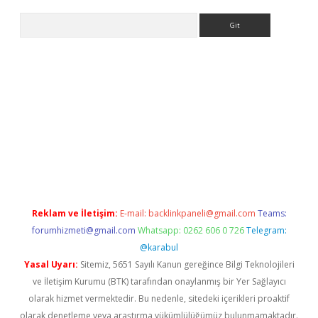
Arama
bet güncel
Reklam ve İletişim:
E-mail:
backlinkpaneli@gmail.com
Teams:
forumhizmeti@gmail.com
Whatsapp: 0262 606 0 726
Telegram:
@karabul
Yasal Uyarı:
Sitemiz, 5651 Sayılı Kanun gereğince Bilgi Teknolojileri
ve İletişim Kurumu (BTK) tarafından onaylanmış bir Yer Sağlayıcı
olarak hizmet vermektedir. Bu nedenle, sitedeki içerikleri proaktif
olarak denetleme veya araştırma yükümlülüğümüz bulunmamaktadır.