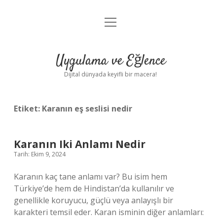
menüyü
Anasayfa
aç
Gizlilik Politikası
Uygulama ve Eğlence
Yasal Uyarı
Dijital dünyada keyifli bir macera!
Hakkımızda
Etiket:
Karanın eş seslisi nedir
Karanın Iki Anlamı Nedir
Tarih: Ekim 9, 2024
Karanın kaç tane anlamı var? Bu isim hem
Türkiye’de hem de Hindistan’da kullanılır ve
genellikle koruyucu, güçlü veya anlayışlı bir
karakteri temsil eder. Karan isminin diğer anlamları: