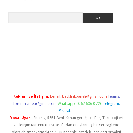
Arama
bet güncel
Reklam ve İletişim:
E-mail:
backlinkpaneli@gmail.com
Teams:
forumhizmeti@gmail.com
Whatsapp: 0262 606 0 726
Telegram:
@karabul
Yasal Uyarı:
Sitemiz, 5651 Sayılı Kanun gereğince Bilgi Teknolojileri
ve İletişim Kurumu (BTK) tarafından onaylanmış bir Yer Sağlayıcı
olarak hizmet vermektedir. Bu nedenle, sitedeki içerikleri proaktif