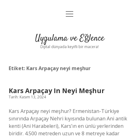
menüyü
Anasayfa
aç
Gizlilik Politikası
Uygulama ve Eğlence
Yasal Uyarı
Dijital dünyada keyifli bir macera!
Hakkımızda
Etiket:
Kars Arpaçay neyi meşhur
Kars Arpaçay In Neyi Meşhur
Tarih: Kasım 13, 2024
Kars Arpaçay neyi meşhur? Ermenistan-Türkiye
sınırında Arpaçay Nehri kıyısında bulunan Ani antik
kenti (Ani Harabeleri), Kars’ın en ünlü yerlerinden
biridir. 4.500 metreden uzun ve 8 metreye kadar