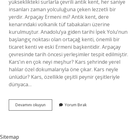
yükseklikteki surlarla çevrili antik kent, her saniye
insanları zaman yolculuğuna çeken lezzetli bir
yerdir. Arpaçay Ermeni mi? Antik kent, dere
kenarındaki volkanik tüf tabakaları üzerine
kurulmuştur. Anadolu’ya giden tarihi İpek Yolu’nun
başlangıç ​​noktası olan ortaçağ kenti, önemli bir
ticaret kenti ve eski Ermeni başkentidir. Arpaçay
çevresinde tarih öncesi yerleşimler tespit edilmiştir.
Kars’ın en çok neyi meşhur? Kars şehrinde yerel
halılar özel dokumalarıyla öne çıkar. Kars neyle
ünlüdür? Kars, özellikle çeşitli peynir çeşitleriyle
dünyaca…
Kars
Devamını okuyun
Yorum Bırak
Arpaçay
In
Neyi
Meşhur
Sitemap