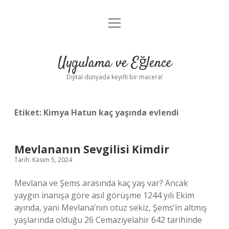
menüyü
Anasayfa
aç
Gizlilik Politikası
Uygulama ve Eğlence
Yasal Uyarı
Dijital dünyada keyifli bir macera!
Hakkımızda
Etiket:
Kimya Hatun kaç yaşında evlendi
Mevlananın Sevgilisi Kimdir
Tarih: Kasım 5, 2024
Mevlana ve Şems arasında kaç yaş var? Ancak
yaygın inanışa göre asıl görüşme 1244 yılı Ekim
ayında, yani Mevlana’nın otuz sekiz, Şems’in altmış
yaşlarında olduğu 26 Cemaziyelahir 642 tarihinde