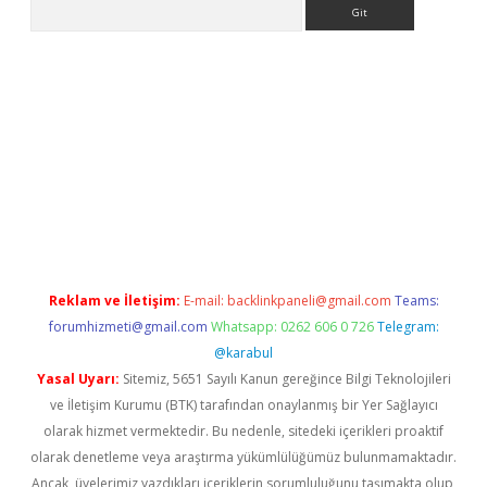
Arama
bet güncel
Reklam ve İletişim:
E-mail:
backlinkpaneli@gmail.com
Teams:
forumhizmeti@gmail.com
Whatsapp: 0262 606 0 726
Telegram:
@karabul
Yasal Uyarı:
Sitemiz, 5651 Sayılı Kanun gereğince Bilgi Teknolojileri
ve İletişim Kurumu (BTK) tarafından onaylanmış bir Yer Sağlayıcı
olarak hizmet vermektedir. Bu nedenle, sitedeki içerikleri proaktif
olarak denetleme veya araştırma yükümlülüğümüz bulunmamaktadır.
Ancak, üyelerimiz yazdıkları içeriklerin sorumluluğunu taşımakta olup,