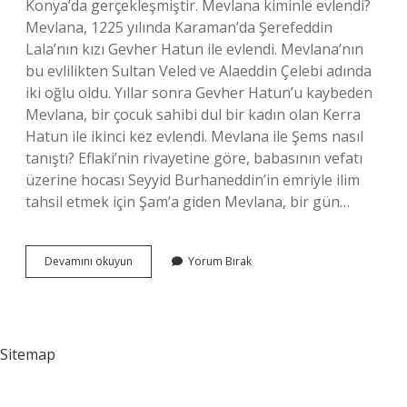
Konya’da gerçekleşmiştir. Mevlana kiminle evlendi?
Mevlana, 1225 yılında Karaman’da Şerefeddin
Lala’nın kızı Gevher Hatun ile evlendi. Mevlana’nın
bu evlilikten Sultan Veled ve Alaeddin Çelebi adında
iki oğlu oldu. Yıllar sonra Gevher Hatun’u kaybeden
Mevlana, bir çocuk sahibi dul bir kadın olan Kerra
Hatun ile ikinci kez evlendi. Mevlana ile Şems nasıl
tanıştı? Eflaki’nin rivayetine göre, babasının vefatı
üzerine hocası Seyyid Burhaneddin’in emriyle ilim
tahsil etmek için Şam’a giden Mevlana, bir gün…
Mevlananın
Devamını okuyun
Yorum Bırak
Sevgilisi
Kimdir
Sitemap