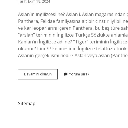
Tarih: Ekim 18, 2024
Aslan’ın İngilizcesi ne? Aslan i. Aslan mağarasından ç
Panthera, Felidae familyasına ait bir cinstir. İyi bili
ve kar leoparlarını içeren Panthera, bu beş türe sa
“arslan” teriminin İngilizce Türkçe Sözlükte anlamlar
Kaplan’ın İngilizce adı ne? “Tiger” teriminin İngilizc
okunur? Lion/l/ kelimesinin İngilizce telaffuzu: look.
Aslanın gerçek ismi nedir? Aslan veya aslan (Panthe
Aslanın
Devamını okuyun
Yorum Bırak
Ingilizcesi
Ne
Demek
Sitemap