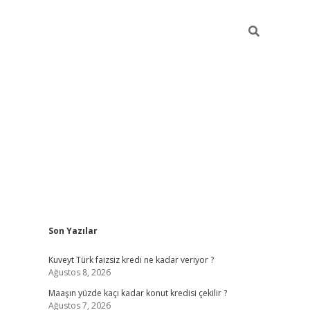
Sidebar
Son Yazılar
hiltonbet güncel
Kuveyt Türk faizsiz kredi ne kadar veriyor ?
Ağustos 8, 2026
Maaşın yüzde kaçı kadar konut kredisi çekilir ?
Ağustos 7, 2026