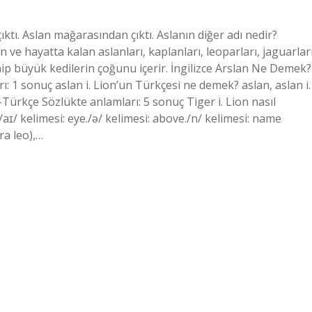
ıktı. Aslan mağarasından çıktı. Aslanın diğer adı nedir?
nen ve hayatta kalan aslanları, kaplanları, leoparları, jaguarlar
hip büyük kedilerin çoğunu içerir. İngilizce Arslan Ne Demek?
ı: 1 sonuç aslan i. Lion’un Türkçesi ne demek? aslan, aslan i.
e-Türkçe Sözlükte anlamları: 5 sonuç Tiger i. Lion nasıl
/aɪ/ kelimesi: eye./ə/ kelimesi: above./n/ kelimesi: name
ra leo),…