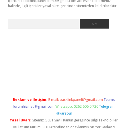
içerikleri,
backlinkpanelicomtr@gmail.com
adresine bildirmeniz
halinde, ilgili içerikler yasal süre içerisinde sitemizden kaldırılacaktır.
Arama
et güncel
Reklam ve İletişim:
E-mail:
backlinkpaneli@gmail.com
Teams:
forumhizmeti@gmail.com
Whatsapp: 0262 606 0 726
Telegram:
@karabul
Yasal Uyarı:
Sitemiz, 5651 Sayılı Kanun gereğince Bilgi Teknolojileri
ve İletişim Kurumu (BTK) tarafından onaylanmış bir Yer Sağlayıcı