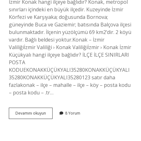
İzmir Konak hangi ilçeye bağlıdır? Konak, metropol
sınırları içindeki en büyük ilçedir. Kuzeyinde İzmir
Körfezi ve Karşıyaka; doğusunda Bornova;
güneyinde Buca ve Gaziemir; batısında Balçova ilçesi
bulunmaktadır. İlçenin yüzölçümü 69 km2’dir. 2 köyü
vardır. Bağlı beldesi yoktur.Konak – İzmir
Valiliğiİzmir Valiliği › Konak Valiliğiİzmir › Konak İzmir
Küçükyalı hangi ilçeye bağlıdır? İLÇE İLÇE SINIRLARI
POSTA
KODUEKONAKKÜÇÜKYALI35280KONAKKÜÇÜKYALI
35280KONAKKÜÇÜKYALI35280123 satır daha
fazlakonak – ilçe – mahalle – ilçe – köy – posta kodu
– posta kodu – .tr…
İZmir
Devamını okuyun
8 Yorum
Çınarlı
Hangi
Ilçeye
Bağlıdır