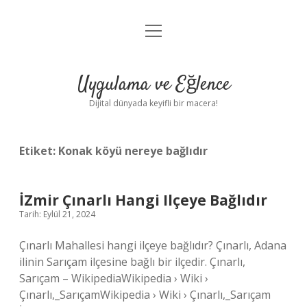
menüyü
Anasayfa
aç
Gizlilik Politikası
Uygulama ve Eğlence
Yasal Uyarı
Dijital dünyada keyifli bir macera!
Hakkımızda
Etiket:
Konak köyü nereye bağlıdır
İZmir Çınarlı Hangi Ilçeye Bağlıdır
Tarih: Eylül 21, 2024
Çınarlı Mahallesi hangi ilçeye bağlıdır? Çınarlı, Adana
ilinin Sarıçam ilçesine bağlı bir ilçedir. Çınarlı,
Sarıçam – WikipediaWikipedia › Wiki ›
Çınarlı,_SarıçamWikipedia › Wiki › Çınarlı,_Sarıçam