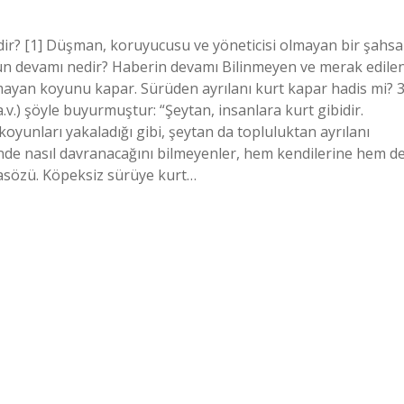
r? [1] Düşman, koruyucusu ve yöneticisi olmayan bir şahsa
n devamı nedir? Haberin devamı Bilinmeyen ve merak edile
mayan koyunu kapar. Sürüden ayrılanı kurt kapar hadis mi? 3
.v.) şöyle buyurmuştur: “Şeytan, insanlara kurt gibidir.
yunları yakaladığı gibi, şeytan da topluluktan ayrılanı
inde nasıl davranacağını bilmeyenler, hem kendilerine hem d
tasözü. Köpeksiz sürüye kurt…