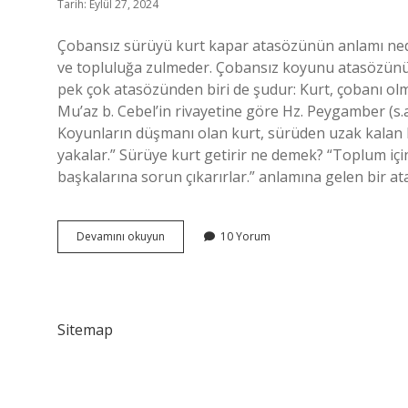
Tarih: Eylül 27, 2024
Çobansız sürüyü kurt kapar atasözünün anlamı nedi
ve topluluğa zulmeder. Çobansız koyunu atasözünü
pek çok atasözünden biri de şudur: Kurt, çobanı ol
Mu’az b. Cebel’in rivayetine göre Hz. Peygamber (s.a
Koyunların düşmanı olan kurt, sürüden uzak kalan ko
yakalar.” Sürüye kurt getirir ne demek? “Toplum iç
başkalarına sorun çıkarırlar.” anlamına gelen bir a
Çobansız
Devamını okuyun
10 Yorum
Sürüyü
Kurt
Kapar
Ne
Demek
Sitemap