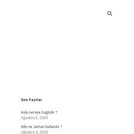
Sidebar
Son Yazılar
hiltonbet günce
Avlu nereye bağlıdır ?
Ağustos 5, 2026
Atkı ne zaman kullanılır ?
Ağustos 4, 2026