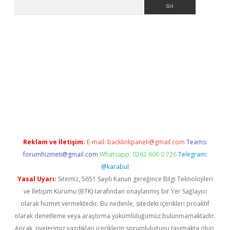
Arama
bet güncel
Reklam ve İletişim:
E-mail:
backlinkpaneli@gmail.com
Teams:
forumhizmeti@gmail.com
Whatsapp: 0262 606 0 726
Telegram:
@karabul
Yasal Uyarı:
Sitemiz, 5651 Sayılı Kanun gereğince Bilgi Teknolojileri
ve İletişim Kurumu (BTK) tarafından onaylanmış bir Yer Sağlayıcı
olarak hizmet vermektedir. Bu nedenle, sitedeki içerikleri proaktif
olarak denetleme veya araştırma yükümlülüğümüz bulunmamaktadır.
Ancak, üyelerimiz yazdıkları içeriklerin sorumluluğunu taşımakta olup,