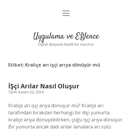
menüyü
Anasayfa
aç
Gizlilik Politikası
Uygulama ve Eğlence
Yasal Uyarı
Dijital dünyada keyifli bir macera!
Hakkımızda
Etiket:
Kraliçe arı işçi arıya dönüşür mü
İŞçi Arılar Nasıl Oluşur
Tarih: Kasım 20, 2024
Kraliçe arı işçi arıya dönüşür mü? Kraliçe arı
tarafından bırakılan herhangi bir dişi yumurta
kraliçe arıya dönüşebilirken, çoğu işçi arıya dönüşür.
Bir yumurta ancak dadı arılar larvalara arı sütü